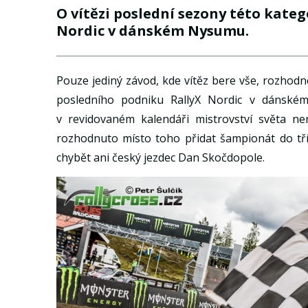
O vítězi poslední sezony této kateg
Nordic v dánském Nysumu.
Pouze jediný závod, kde vítěz bere vše, rozhodn
posledního podniku RallyX Nordic v dánské
v revidovaném kalendáři mistrovství světa ne
rozhodnuto místo toho přidat šampionát do tříd
chybět ani český jezdec Dan Skočdopole.