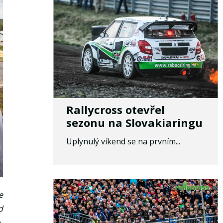
Rallycross otevřel
sezonu na Slovakiaringu
Uplynulý víkend se na prvním...
e
d
,