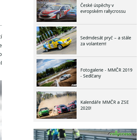
České úspěchy v
evropském rallycrossu
í
Sedmdesát pryč – a stále
za volantem!
e
o
l
Fotogalerie - MMČR 2019
- Sedlčany
Kalendáře MMČR a ZSE
2020!