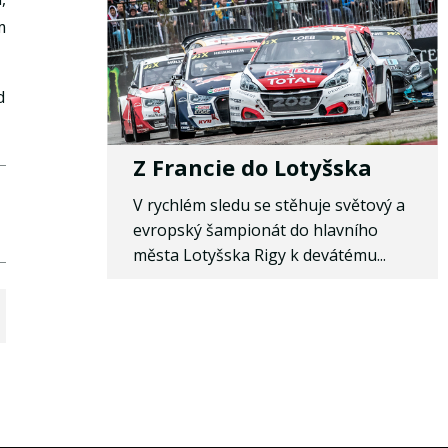
m
d
Z Francie do Lotyšska
V rychlém sledu se stěhuje světový a
evropský šampionát do hlavního
města Lotyšska Rigy k devátému...