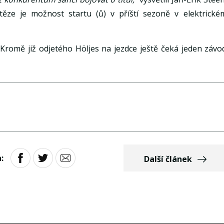
těze je možnost startu (ů) v příští sezoně v elektrické
Kromě již odjetého Höljes na jezdce ještě čeká jeden závo
:
Další článek