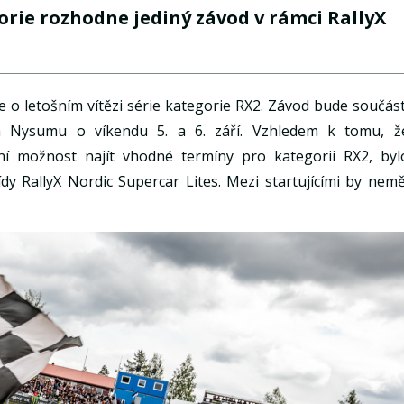
orie rozhodne jediný závod v rámci RallyX
e o letošním vítězi série kategorie RX2. Závod bude součást
m Nysumu o víkendu 5. a 6. září. Vzhledem k tomu, ž
ní možnost najít vhodné termíny pro kategorii RX2, byl
y RallyX Nordic Supercar Lites. Mezi startujícími by nemě