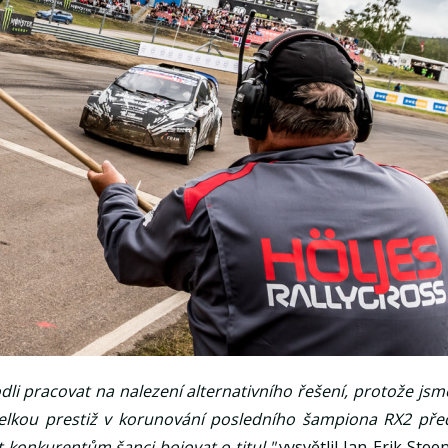
dli pracovat na nalezení alternativního řešení, protože jsm
velkou prestiž v korunování posledního šampiona RX2 pře
konkurentům šanci bojovat o titul,"
vysvětlil Jan-Erik Steen