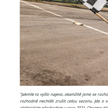
"Jakmile to vyšlo najevo, okamžitě jsme se rozho
rozhodně nechtěli zrušit celou sezonu. Jde o 
elektrickým přechodem v roce 2021. Chceme dát 