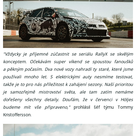
"Vždycky je příjemné zúčastnit se seriálu RallyX se skvělým
konceptem. Očekávám super víkend se spoustou fanoušků
a pěkným počasím. Dva nové vozy nahradí ty staré, které jsme
používali mnoho let. S elektrickými auty nesmíme testovat,
takže je to pro nás příležitost k zahájení sezony. Naší prioritou
je samozřejmě mistrovství světa, ale tam zatím nemáme
dořešeny všechny detaily. Doufám, že v červenci v Höljes
budeme mít vše připraveno,"
prohlásil šéf týmu Tommy
Kristoffersson.