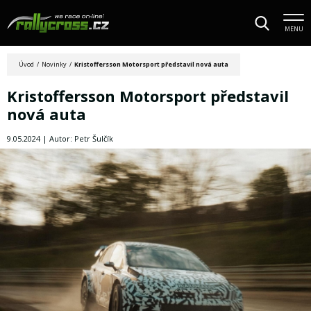
MENU
Úvod
/
Novinky
/
Kristoffersson Motorsport představil nová auta
Kristoffersson Motorsport představil
nová auta
9.05.2024 | Autor: Petr Šulčík