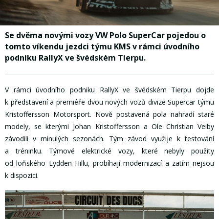
Se dvěma novými vozy VW Polo SuperCar pojedou o
tomto víkendu jezdci týmu KMS v rámci úvodního
podniku RallyX ve švédském Tierpu.
V rámci úvodního podniku RallyX ve švédském Tierpu dojde
k představení a premiéře dvou nových vozů divize Supercar týmu
Kristoffersson Motorsport. Nově postavená pola nahradí staré
modely, se kterými Johan Kristoffersson a Ole Christian Veiby
závodili v minulých sezonách. Tým závod využije k testování
a tréninku. Týmové elektrické vozy, které nebyly použity
od loňského Lydden Hillu, probíhají modernizací a zatím nejsou
k dispozici.