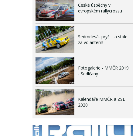
České úspěchy v
evropském rallycrossu
Sedmdesát pryč – a stále
za volantem!
Fotogalerie - MMČR 2019
- Sedlčany
Kalendáře MMČR a ZSE
2020!