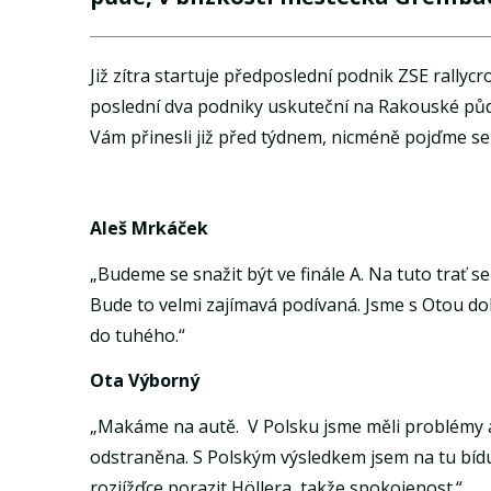
Již zítra startuje předposlední podnik ZSE rallyc
poslední dva podniky uskuteční na Rakouské půdě,
Vám přinesli již před týdnem, nicméně pojďme se j
Aleš Mrkáček
„Budeme se snažit být ve finále A. Na tuto trať s
Bude to velmi zajímavá podívaná. Jsme s Otou do
do tuhého.“
Ota Výborný
„Makáme na autě. V Polsku jsme měli problémy a 
odstraněna. S Polským výsledkem jsem na tu bídu 
rozjížďce porazit Höllera, takže spokojenost.“