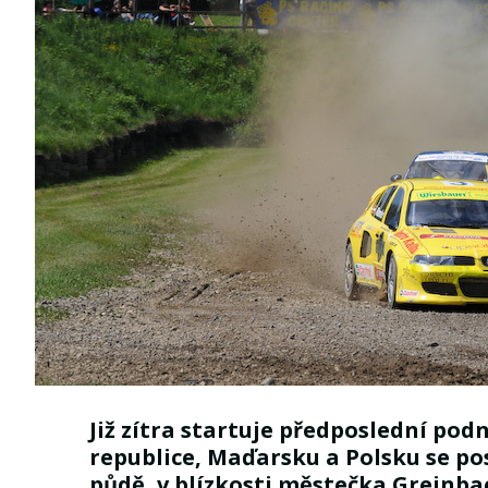
Již zítra startuje předposlední podn
republice, Maďarsku a Polsku se p
půdě, v blízkosti městečka Greinba