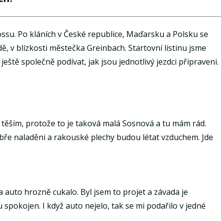
rossu. Po kláních v České republice, Maďarsku a Polsku se
 v blízkosti městečka Greinbach. Startovní listinu jsme
eště společně podívat, jak jsou jednotlivý jezdci připraveni.
e těším, protože to je taková malá Sosnová a tu mám rád.
bře naladěni a rakouské plechy budou létat vzduchem. Jde
auto hrozně cukalo. Byl jsem to projet a závada je
spokojen. I když auto nejelo, tak se mi podařilo v jedné