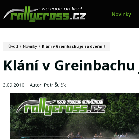
Novinky
Úvod
/
Novinky
/
Klání v Greinbachu je za dveřmi!
Klání v Greinbachu 
3.09.2010 | Autor: Petr Šulčík