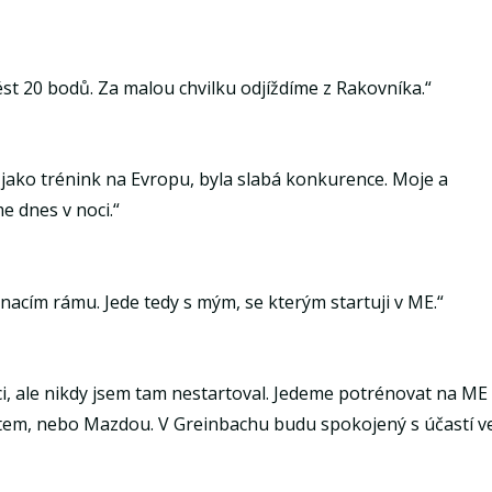
ést 20 bodů. Za malou chvilku odjíždíme z Rakovníka.“
to jako trénink na Evropu, byla slabá konkurence. Moje a
e dnes v noci.“
vnacím rámu. Jede tedy s mým, se kterým startuji v ME.“
áci, ale nikdy jsem tam nestartoval. Jedeme potrénovat na ME
tem, nebo Mazdou. V Greinbachu budu spokojený s účastí v