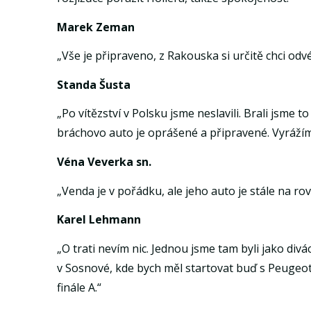
Marek Zeman
„Vše je připraveno, z Rakouska si určitě chci odv
Standa Šusta
„Po vítězství v Polsku jsme neslavili. Brali jsme 
bráchovo auto je oprášené a připravené. Vyrážím
Véna Veverka sn.
„Venda je v pořádku, ale jeho auto je stále na ro
Karel Lehmann
„O trati nevím nic. Jednou jsme tam byli jako div
v Sosnové, kde bych měl startovat buď s Peugeo
finále A.“