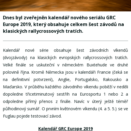
Dnes byl zveřejněn kalendář nového seriálu GRC
Europe 2019, který obsahuje celkem šest závodů na
klasických rallycrossových tratích.
Kalendář nové série obsahuje šest závodních víkendů
(dvojzávody) na klasických evropských rallycrossových tratích.
Velké finále se uskuteční v německém Buxtehude ve druhé
polovině října. Kromě Německa jsou v kalendáři Francie (čeká se
na definitivní potvrzení), Anglie, Portugalsko, Rakousko a
Maďarsko. V průběhu každého závodního víkendu poběží v neděli
dopoledne třicetiminutový sestřih na Eurosportu 1 nebo 2 a
odpoledne přímý přenos z finále. Navíc v úterý ještě téměř
půlhodinový sumář. O prvním květnovém víkendu (4. a 5. 5.) se ve
Fuglau pojede testovací závod.
Kalendář GRC Europe 2019