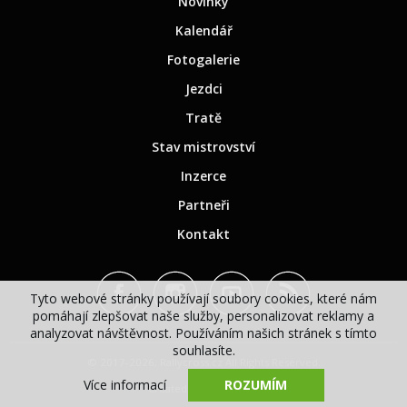
Novinky
Kalendář
Fotogalerie
Jezdci
Tratě
Stav mistrovství
Inzerce
Partneři
Kontakt
Tyto webové stránky používají soubory cookies, které nám
pomáhají zlepšovat naše služby, personalizovat reklamy a
analyzovat návštěvnost. Používáním našich stránek s tímto
souhlasíte.
© 2017-2026, Rallycross.cz All Rights Reserved.
Více informací
ROZUMÍM
Created by