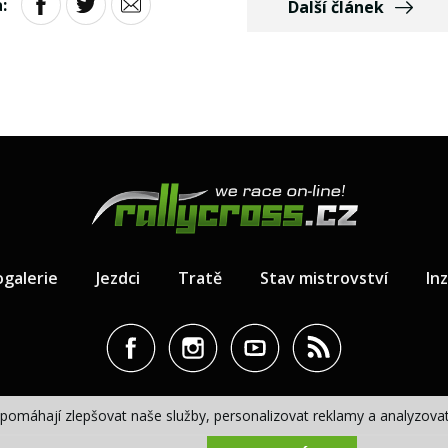
:
Další článek
ogalerie
Jezdci
Tratě
Stav mistrovství
In
pomáhají zlepšovat naše služby, personalizovat reklamy a analyzovat 