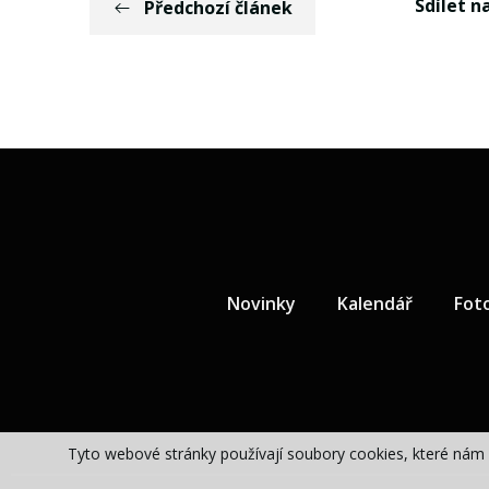
Sdílet na
Předchozí článek
Novinky
Kalendář
Fot
Tyto webové stránky používají soubory cookies, které nám 