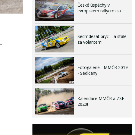
České úspěchy v
evropském rallycrossu
Sedmdesát pryč – a stále
za volantem!
Fotogalerie - MMČR 2019
- Sedlčany
Kalendáře MMČR a ZSE
2020!