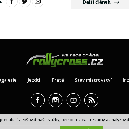
:
Další článek
ogalerie
Jezdci
Tratě
Stav mistrovství
In
pomáhají zlepšovat naše služby, personalizovat reklamy a analyzovat 