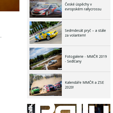
České úspěchy v
evropském rallycrossu
Sedmdesát pryč – a stále
za volantem!
Fotogalerie - MMČR 2019
- Sedlčany
Kalendáře MMČR a ZSE
2020!