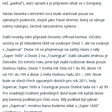
než „padnul“), auto opravil a je připraven utkat se s Evropany.
Václav Veverka v letošním roce bude startovat pouze na
vybraných podnicích, stejně jako Pavel Vimmer, který se věnuje
svému nástupci, čerstvě narozenému synkovi.
Další novinky nám připravili činovníci offroad komise. Od této
sezóny se již nebudeme těšit na soubojev Divizi 1, ale na souboje
v „Supercar“. Divize 1A se přejmenuje na zažitý název z rally
„Super 1600“ a Divize 2 na „Touringcar“. Další zásadní změnou je
číslování. Do tohoto roku jsme byli zvyklí rozlišovat divize pouze
číselnou řadou. Divize 1 mohla mít čísla od 1 do 99, divize 1A
od 101 do 199 a divize 2 měla číselnou řadu 201 – 299. Nově
bude ve všech třech vypsaných divizích pro rok 2011, tedy
Supercar, Super 1600 a Touringcar pouze číselná řada od 1 až 99.
Pro snadnější rozlišení jednotlivých divizí bude mít každá divize
jiný barevný podklad pro číslo vozu. Bílý podklad byl vybrán
pro „Supercar“, modrou barvu budeme vídat u „Super 1600“
a šedivou u „Touringcar“.