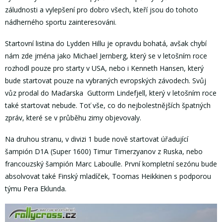
záludnosti a vylepšení pro dobro všech, kteří jsou do tohoto
nádherného sportu zainteresováni.
Startovní listina do Lydden Hillu je opravdu bohatá, avšak chybí
nám zde jména jako Michael Jernberg, který se v letošním roce
rozhodl pouze pro starty v USA, nebo i Kenneth Hansen, který
bude startovat pouze na vybraných evropských závodech. Svůj
vůz prodal do Maďarska Guttorm Lindefjell, který v letošním roce
také startovat nebude. Toť vše, co do nejbolestnějších špatných
zpráv, které se v průběhu zimy objevovaly.
Na druhou stranu, v divizi 1 bude nově startovat úřadující
šampión D1A (Super 1600) Timur Timerzyanov z Ruska, nebo
francouzský šampión Marc Laboulle. První kompletní sezónu bude
absolvovat také Finský mladíček, Toomas Heikkinen s podporou
týmu Pera Eklunda.