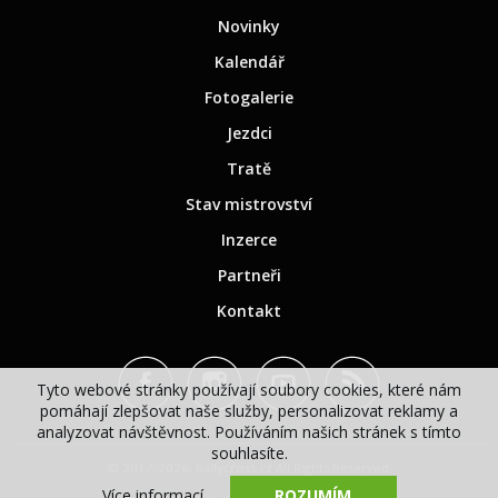
Novinky
Kalendář
Fotogalerie
Jezdci
Tratě
Stav mistrovství
Inzerce
Partneři
Kontakt
Tyto webové stránky používají soubory cookies, které nám
pomáhají zlepšovat naše služby, personalizovat reklamy a
analyzovat návštěvnost. Používáním našich stránek s tímto
souhlasíte.
© 2017-2026, Rallycross.cz All Rights Reserved.
Více informací
ROZUMÍM