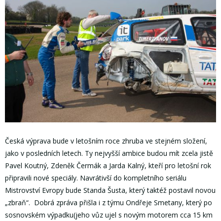
Česká výprava bude v letošním roce zhruba ve stejném složení,
jako v posledních letech. Ty nejvyšší ambice budou mít zcela jistě
Pavel Koutný, Zdeněk Čermák a Jarda Kalný, kteří pro letošní rok
připravili nové speciály. Navrátivší do kompletního seriálu
Mistrovství Evropy bude Standa Šusta, který taktéž postavil novou
„zbraň“. Dobrá zpráva přišla i z týmu Ondřeje Smetany, který po
sosnovském výpadku(jeho vůz ujel s novým motorem cca 15 km