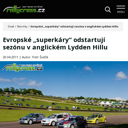
MENU
Úvod
/
Novinky
/
Evropské „superkáry“ odstartují sezónu v anglickém Lydden Hillu
Evropské „superkáry“ odstartují
sezónu v anglickém Lydden Hillu
20.04.2011 | Autor: Petr Šulčík