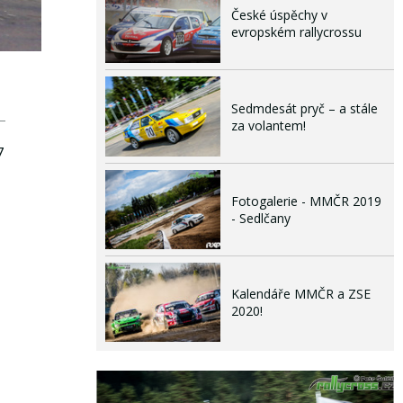
České úspěchy v
evropském rallycrossu
Sedmdesát pryč – a stále
za volantem!
7
Fotogalerie - MMČR 2019
- Sedlčany
Kalendáře MMČR a ZSE
2020!