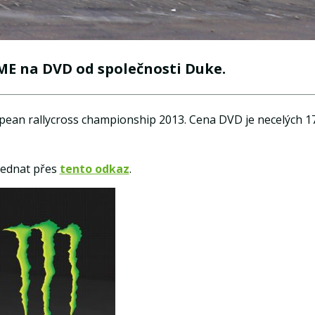
 ME na DVD od společnosti Duke.
pean rallycross championship 2013. Cena DVD je necelých 1
jednat přes
tento odkaz
.