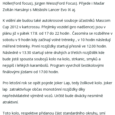
Höller(Ford focus), Jürgen Weiss(Ford Focus). Přijede i Maďar
Zoltán Harsányi s Mitsbishi Lancer Evo IX aj.
K vidění ale budou také autokrosové souboje účastníků Mascom
Cup 2012 v kartcrossu. Přejímky vozidel (pro nadšence) jsou v
plánu již v pátek 17.8. od 17 do 22 hodin . Časomíra se rozběhne v
sobotu v 9 hodin kdy začínají volné tréninky , v 10 hodin následují
měřené tréninky. První rozjížďky startují přesně ve 12.00 hodin.
Následně v 13.30 startují série druhých a třetích rozjížděk kde
bude jistě spousta soubojů kolo na kolo, strkanic, smyků a
nejspíš i lehkých karambolů. Program vyvrcholí šestikolovými
finálovými jízdami od 17.00 hodin.
Pro letošní rok se opět pojede Joker Lap, tedy žolíkové kolo. Joker
lap zatraktivňuje občas monotónní rozjížďky díky
nepředvídatelné výměně vozů. Určitě bude divácky nesmírně
atraktivní.
Toto kolo, respektive přidanou část standardního okruhu, smí