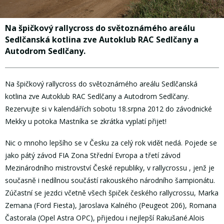
Na špičkový rallycross do světoznámého areálu
Sedlčanská kotlina zve Autoklub RAC Sedlčany a
Autodrom Sedlčany.
Na špičkový rallycross do světoznámého areálu Sedlčanská
kotlina zve Autoklub RAC Sedlčany a Autodrom Sedlčany.
Rezervujte si v kalendářích sobotu 18.srpna 2012 do závodnické
Mekky u potoka Mastníka se zkrátka vyplatí přijet!
Nic o mnoho lepšího se v Česku za celý rok vidět nedá. Pojede se
jako pátý závod FIA Zona Střední Evropa a třetí závod
Mezinárodního mistrovství České republiky, v rallycrossu , jenž je
současně i nedílnou součástí rakouského národního šampionátu.
Zúčastní se jezdci včetně všech špiček českého rallycrossu, Marka
Zemana (Ford Fiesta), Jaroslava Kalného (Peugeot 206), Romana
Častorala (Opel Astra OPC), přijedou i nejlepší Rakušané.Alois