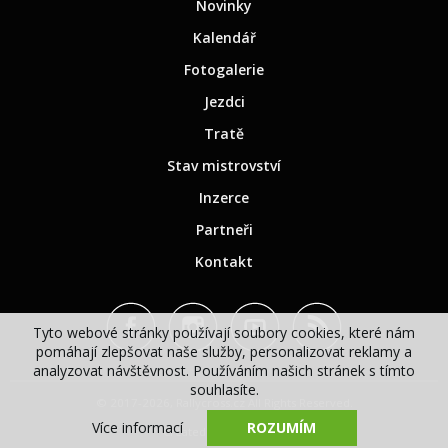
Novinky
Kalendář
Fotogalerie
Jezdci
Tratě
Stav mistrovství
Inzerce
Partneři
Kontakt
Tyto webové stránky používají soubory cookies, které nám
pomáhají zlepšovat naše služby, personalizovat reklamy a
analyzovat návštěvnost. Používáním našich stránek s tímto
souhlasíte.
© 2017-2026, Rallycross.cz All Rights Reserved.
Více informací
ROZUMÍM
Created by