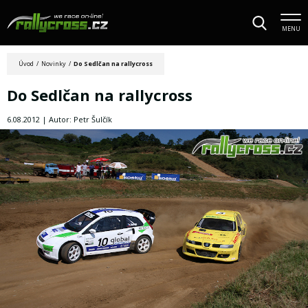
MENU
Úvod
/
Novinky
/
Do Sedlčan na rallycross
Do Sedlčan na rallycross
6.08.2012 | Autor: Petr Šulčík