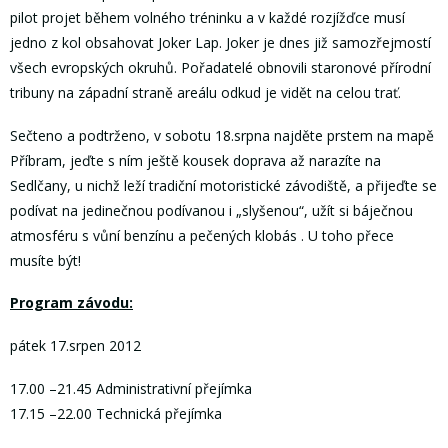
pilot projet během volného tréninku a v každé rozjížďce musí
jedno z kol obsahovat Joker Lap. Joker je dnes již samozřejmostí
všech evropských okruhů. Pořadatelé obnovili staronové přírodní
tribuny na západní straně areálu odkud je vidět na celou trať.
Sečteno a podtrženo, v sobotu 18.srpna najděte prstem na mapě
Příbram, jeďte s ním ještě kousek doprava až narazíte na
Sedlčany, u nichž leží tradiční motoristické závodiště, a přijeďte se
podívat na jedinečnou podívanou i „slyšenou“, užít si báječnou
atmosféru s vůní benzínu a pečených klobás . U toho přece
musíte být!
Program závodu:
pátek 17.srpen 2012
17.00 –21.45 Administrativní přejímka
17.15 –22.00 Technická přejímka