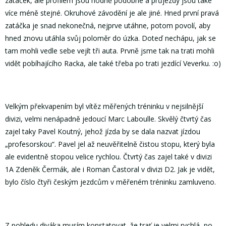
zatáček, ale profilem jsou hodně podobné a průjezdy jsou také
více méně stejné. Okruhové závodění je ale jiné. Hned první pravá
zatáčka je snad nekonečná, nejprve utáhne, potom povolí, aby
hned znovu utáhla svůj poloměr do úzka. Doteď nechápu, jak se
tam mohli vedle sebe vejít tři auta. Prvně jsme tak na trati mohli
vidět pobíhajícího Racka, ale také třeba po trati jezdící Veverku. :o)
Velkým překvapením byl vítěz měřených tréninku v nejsilnější
divizi, velmi nenápadně jedoucí Marc Laboulle. Skvělý čtvrtý čas
zajel taky Pavel Koutný, jehož jízda by se dala nazvat jízdou
„profesorskou“. Pavel jel až neuvěřitelně čistou stopu, který byla
ale evidentně stopou velice rychlou. Čtvrtý čas zajel také v divizi
1A Zdeněk Čermák, ale i Roman Častoral v divizi D2. Jak je vidět,
bylo číslo čtyři českým jezdcům v měřeném tréninku zamluveno.
Z pohledu diváka musím konstatovat, že trať je velmi rychlá, po