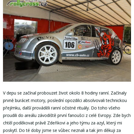
V depu se začínal probouzet život okolo 8 hodiny ranní. Začínaly
prvně burácet motory, poslední opozdilci absolvovali technickou
přejímku, další prováděli ranní očistné rituály. Do toho všeho
proudili do areálu závodiště první fanoušci z celé Evropy. Zde bych
chtěl poděkovat právě Zdeňkovi a jeho týmu za azyl, který mi
poskytl. Do té doby jsme se vůbec neznali a tak jim děkuji za