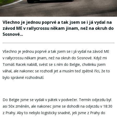
Všechno je jednou poprvé a tak jsem se i já vydal na
závod ME v rallycrossu někam jinam, než na okruh do
Sosnové...
Všechno je jednou poprvé a tak jsem se i já vydal na závod ME
v rallycrossu někam jinam, než na okruh do Sosnové. Když mi
Tomáš Racek nabídl, svést se s ním do Belgie, chvilinku jsem
váhal, ale nakonec se rozhodl jet a musím teď zpětně říci, že to
bylo správné rozhodnutí.
Do Belgie jsme se vydali v pátek v podvečer. Termín odjezdu byl
asi 50x změněn, ale nakonec jsme se dohodli na odjezdu v 18:30
z Prahy. Aby to nebylo logisticky snadné, jeli jsme z Prahy do