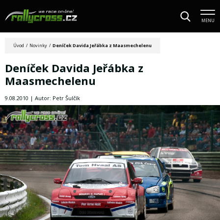
MENU
Úvod
/
Novinky
/
Deníček Davida Jeřábka z Maasmechelenu
Deníček Davida Jeřábka z
Maasmechelenu
9.08.2010 | Autor: Petr Šulčík