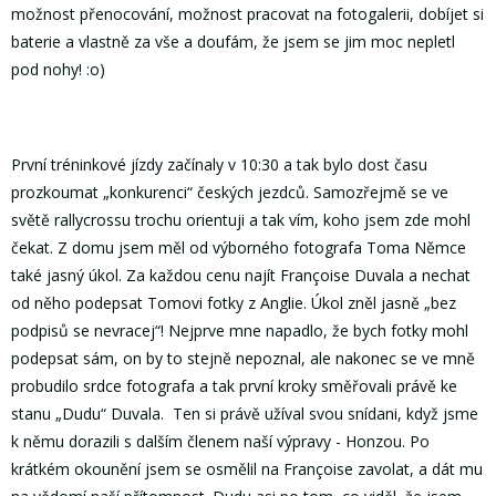
možnost přenocování, možnost pracovat na fotogalerii, dobíjet si
baterie a vlastně za vše a doufám, že jsem se jim moc nepletl
pod nohy! :o)
První tréninkové jízdy začínaly v 10:30 a tak bylo dost času
prozkoumat „konkurenci“ českých jezdců. Samozřejmě se ve
světě rallycrossu trochu orientuji a tak vím, koho jsem zde mohl
čekat. Z domu jsem měl od výborného fotografa Toma Němce
také jasný úkol. Za každou cenu najít Françoise Duvala a nechat
od něho podepsat Tomovi fotky z Anglie. Úkol zněl jasně „bez
podpisů se nevracej“! Nejprve mne napadlo, že bych fotky mohl
podepsat sám, on by to stejně nepoznal, ale nakonec se ve mně
probudilo srdce fotografa a tak první kroky směřovali právě ke
stanu „Dudu“ Duvala. Ten si právě užíval svou snídani, když jsme
k němu dorazili s dalším členem naší výpravy - Honzou. Po
krátkém okounění jsem se osmělil na Françoise zavolat, a dát mu