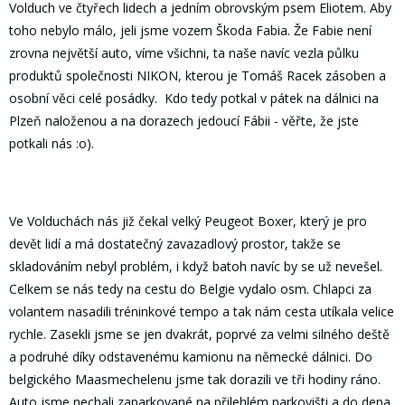
Volduch ve čtyřech lidech a jedním obrovským psem Eliotem. Aby
toho nebylo málo, jeli jsme vozem Škoda Fabia. Že Fabie není
zrovna největší auto, víme všichni, ta naše navíc vezla půlku
produktů společnosti NIKON, kterou je Tomáš Racek zásoben a
osobní věci celé posádky. Kdo tedy potkal v pátek na dálnici na
Plzeň naloženou a na dorazech jedoucí Fábii - věřte, že jste
potkali nás :o).
Ve Volduchách nás již čekal velký Peugeot Boxer, který je pro
devět lidí a má dostatečný zavazadlový prostor, takže se
skladováním nebyl problém, i když batoh navíc by se už nevešel.
Celkem se nás tedy na cestu do Belgie vydalo osm. Chlapci za
volantem nasadili tréninkové tempo a tak nám cesta utíkala velice
rychle. Zasekli jsme se jen dvakrát, poprvé za velmi silného deště
a podruhé díky odstavenému kamionu na německé dálnici. Do
belgického Maasmechelenu jsme tak dorazili ve tři hodiny ráno.
Auto jsme nechali zaparkované na přilehlém parkovišti a do depa