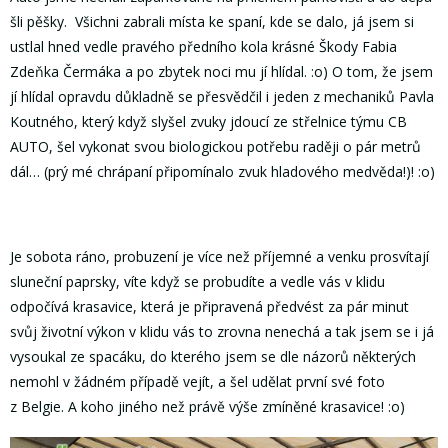
šli pěšky. Všichni zabrali místa ke spaní, kde se dalo, já jsem si
ustlal hned vedle pravého předního kola krásné Škody Fabia
Zdeňka Čermáka a po zbytek noci mu jí hlídal. :o) O tom, že jsem
jí hlídal opravdu důkladně se přesvědčil i jeden z mechaniků Pavla
Koutného, který když slyšel zvuky jdoucí ze střelnice týmu CB
AUTO, šel vykonat svou biologickou potřebu raději o pár metrů
dál… (prý mé chrápaní připomínalo zvuk hladového medvěda!)! :o)
Je sobota ráno, probuzení je více než příjemné a venku prosvítají
sluneční paprsky, víte když se probudíte a vedle vás v klidu
odpočívá krasavice, která je připravená předvést za pár minut
svůj životní výkon v klidu vás to zrovna nenechá a tak jsem se i já
vysoukal ze spacáku, do kterého jsem se dle názorů některých
nemohl v žádném případě vejít, a šel udělat první své foto
z Belgie. A koho jiného než právě výše zmíněné krasavice! :o)