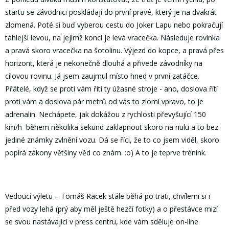
startu se závodnici poskládají do první pravé, který je na dvakrát
zlomená. Poté si buď vyberou cestu do Joker Lapu nebo pokračují
táhlejší levou, na jejímž konci je levá vracečka. Následuje rovinka
a pravá skoro vracečka na šotolinu. Výjezd do kopce, a pravá přes
horizont, která je nekonečně dlouhá a přivede závodníky na
cílovou rovinu. Já jsem zaujmul místo hned v první zatáčce.
Přátelé, když se proti vám řití ty úžasné stroje - ano, doslova řítí
proti vám a doslova pár metrů od vás to zlomí vpravo, to je
adrenalin. Nechápete, jak dokážou z rychlosti převyšující 150
km/h během několika sekund zaklapnout skoro na nulu a to bez
jediné známky zvlnění vozu. Dá se říci, že to co jsem viděl, skoro
popírá zákony většiny věd co znám. :o) A to je teprve trénink.
Vedoucí výletu – Tomáš Racek stále běhá po trati, chvílemi si i
před vozy lehá (prý aby měl ještě hezčí fotky) a o přestávce mizí
se svou nastávající v press centru, kde vám sděluje on-line