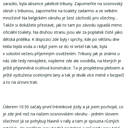
zarazilo, byla absence jakékoli tribuny. Zapomeňte na sosnovský
okruh s tribunou, zapomeňte na toalety zadarmo a ve velkém
množství! Na belgickém okruhu je šest záchodů pro všechny…
Takže si dokážete přestavit, jak to tam po závodu vypadá mimo
oficiální toalety. Na druhou stranu jsou ale za poplatek čisté jako
dětská prdélka. K dispozici zde byly i sprchy, kde po většinu dne
tekla teplá voda a i když jsem se do ní vešel tak tak, byla
v sobotní večeru příjemným osvěžením. Tribuny jak je známe u
nás zde tedy nenajdete, najdeme zde ale svodidla, na kterých je
ještě připevněná ocelová konstrukce. Ta je propletena pletivem a
ještě vyztužena ocelovými lany a tak je divák více méně v bezpečí
a to na úrovni trati.
Úderem 10:30 začaly první tréninkové jízdy a já jsem pochopil, co
je zde jiné než na našem sosnovském okruhu - jedním slovem
všechno! Já se pohybuji hlavně v rally a tam je spousta různých