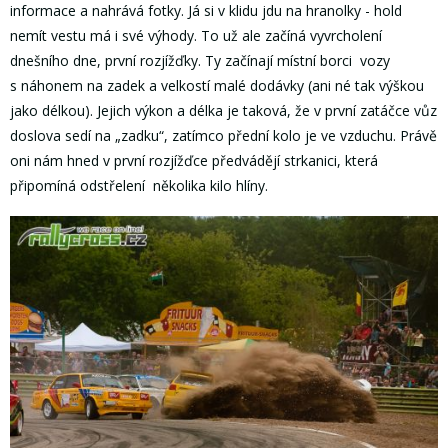
informace a nahrává fotky. Já si v klidu jdu na hranolky - hold
nemít vestu má i své výhody. To už ale začíná vyvrcholení
dnešního dne, první rozjížďky. Ty začínají místní borci vozy
s náhonem na zadek a velkostí malé dodávky (ani né tak výškou
jako délkou). Jejich výkon a délka je taková, že v první zatáčce vůz
doslova sedí na „zadku“, zatímco přední kolo je ve vzduchu. Právě
oni nám hned v první rozjížďce předvádějí strkanici, která
připomíná odstřelení několika kilo hlíny.