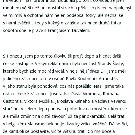
na vědomí naší přítomnost. Dudu asi po tom, co viděl, že jsem
mnohem větší než on, dostal strach a přišel. :o) Neee naopak, byl
velmi milý a ochotně nám nejen podepsal fotky, ale nechal se
s námi zvěčnit… tedy s každým zvlášť a tak hned druhá fotka
sobotní dne je právě s Françoisem Duvalem.
S Honzou jsem po tomto úlovku šli projít depo a hledat další
české zástupce. Velkým zklamáním byla neúčast Standy Šusty,
kterého bych zde moc rád viděl. V nejsilnější divizi D1 jsme měli
jediného zástupce a to v osobě Pavla Koutného. Atmosféra
v jeho stanu byla pohodová, což nás potěšilo. Našli jsme také
ostatní české zástupce, Josefa Ira, Pavla Vimmera, Romana
Častorala, Viktora Mužíka, Jaroslava Kalného a Václava Veverku
staršího. V celém depu panovala pohodová atmosféra, která se
ale měla změnit na čistě závodní už za pár okamžiků. Celá trať
v belgickém Maasmechelenu je divácky velice vděčná. Dá se říci,
že kamkoli se postavíte, vidíte většinu trati. Co mě docela