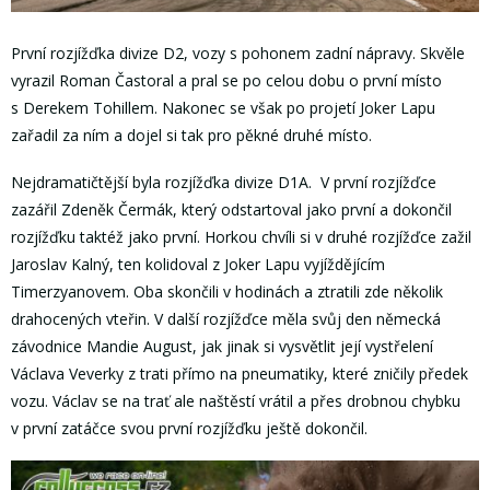
První rozjížďka divize D2, vozy s pohonem zadní nápravy. Skvěle
vyrazil Roman Častoral a pral se po celou dobu o první místo
s Derekem Tohillem. Nakonec se však po projetí Joker Lapu
zařadil za ním a dojel si tak pro pěkné druhé místo.
Nejdramatičtější byla rozjížďka divize D1A. V první rozjížďce
zazářil Zdeněk Čermák, který odstartoval jako první a dokončil
rozjížďku taktéž jako první. Horkou chvíli si v druhé rozjížďce zažil
Jaroslav Kalný, ten kolidoval z Joker Lapu vyjíždějícím
Timerzyanovem. Oba skončili v hodinách a ztratili zde několik
drahocených vteřin. V další rozjížďce měla svůj den německá
závodnice Mandie August, jak jinak si vysvětlit její vystřelení
Václava Veverky z trati přímo na pneumatiky, které zničily předek
vozu. Václav se na trať ale naštěstí vrátil a přes drobnou chybku
v první zatáčce svou první rozjížďku ještě dokončil.