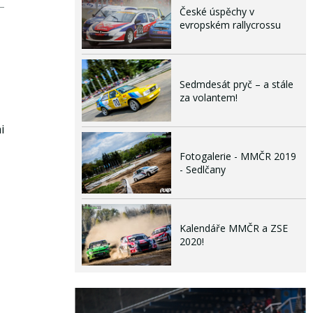
České úspěchy v
evropském rallycrossu
Sedmdesát pryč – a stále
za volantem!
i
Fotogalerie - MMČR 2019
- Sedlčany
Kalendáře MMČR a ZSE
2020!