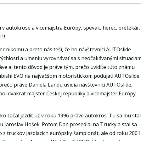
autokrose a vicemajstra Európy, spevák, herec, pretekár,
1!
r nikomu a preto nás teší, že ho návštevníci AUTOslide
, rýchlosti a umeniu vyrovnávať sa s neočakávanými situáciam
ráve aj tento dôvod je práve tým, prečo uvidíte túto známu
bishi EVO na najväčšom motoristickom podujatí AUTOslide
od prečo práve Daniela Landu uvidia návštevníci AUTOslide,
 bol dvakrát majster Českej republiky a vicemajster Európy
ko začal jazdiť už v roku 1996 práve autokros. Tu sa mu stal
Jaroslav Hošek. Potom Dan presedlal na Trucky a stal sa
o z truckov jazdiacich európsky šampionát, ale od roku 2001