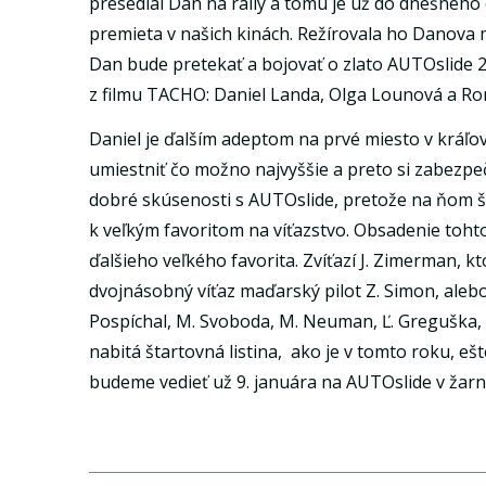
presedlal Dan na rally a tomu je už do dnešného 
premieta v našich kinách. Režírovala ho Danova
Dan bude pretekať a bojovať o zlato AUTOslide 2
z filmu TACHO: Daniel Landa, Olga Lounová a R
Daniel je ďalším adeptom na prvé miesto v kráľovs
umiestniť čo možno najvyššie a preto si zabezpe
dobré skúsenosti s AUTOslide, pretože na ňom št
k veľkým favoritom na víťazstvo. Obsadenie tohto
ďalšieho veľkého favorita. Zvíťazí J. Zimerman, kt
dvojnásobný víťaz maďarský pilot Z. Simon, alebo n
Pospíchal, M. Svoboda, M. Neuman, Ľ. Greguška, č
nabitá štartovná listina, ako je v tomto roku, e
budeme vedieť už 9. januára na AUTOslide v žarn