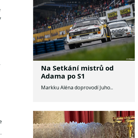
e
v
y
Na Setkání mistrů od
Adama po S1
Markku Aléna doprovodí Juho...
e