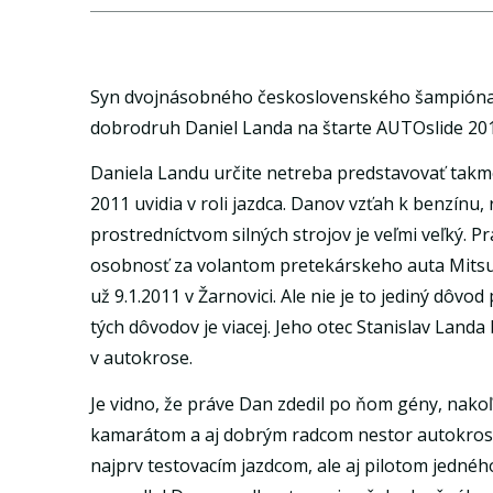
Syn dvojnásobného československého šampióna v 
dobrodruh Daniel Landa na štarte AUTOslide 201
Daniela Landu určite netreba predstavovať takme
2011 uvidia v roli jazdca. Danov vzťah k benzínu
prostredníctvom silných strojov je veľmi veľký. P
osobnosť za volantom pretekárskeho auta Mitsu
už 9.1.2011 v Žarnovici. Ale nie je to jediný dôv
tých dôvodov je viacej. Jeho otec Stanislav Landa
v autokrose.
Je vidno, že práve Dan zdedil po ňom gény, nakoľ
kamarátom a aj dobrým radcom nestor autokrosu 
najprv testovacím jazdcom, ale aj pilotom jednéh