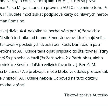
dňa verný, o čom svedčí aj film TACHO, ktorý sa práve
 manželka Mirjam Landa a práve na AUTOslide mimo toho, ž
011, budete môcť získať podpisové karty od hlavných herco
oman Pomajbo.
kej divízii 4x4, nakoľko sa nechal sám počuť, že sa chce
čil silnú techniku od teamu Semerádovcov, ktorí majú veľmi
artovali v posledných dvoch ročníkoch. Dan razom patrí
ročného AUTOslide teda opäť pripísalo do štartovnej listin
orý 5x po sebe zvíťazil (3x Žarnovica, 2 x Pardubice), alebo
iekto z šestice ďalších veľkých favoritov: J. Béreš, M.
i D. Landa? Ale prekvapiť môže ktokoľvek ďalší, pretože tak
šte v histórii AUTOslide nebola. Odpoveď na túto otázku
ovickej aréne!
Tisková zpráva Autoslid