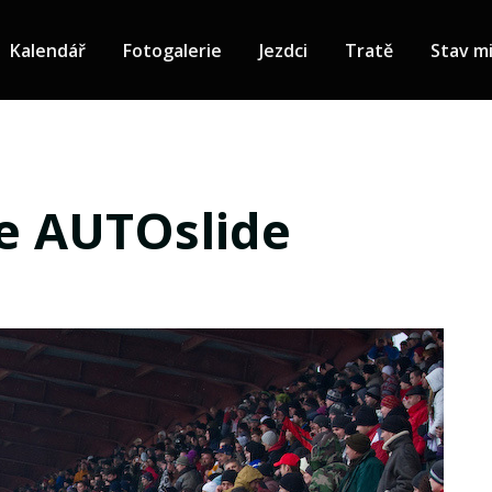
Kalendář
Fotogalerie
Jezdci
Tratě
Stav mi
e AUTOslide