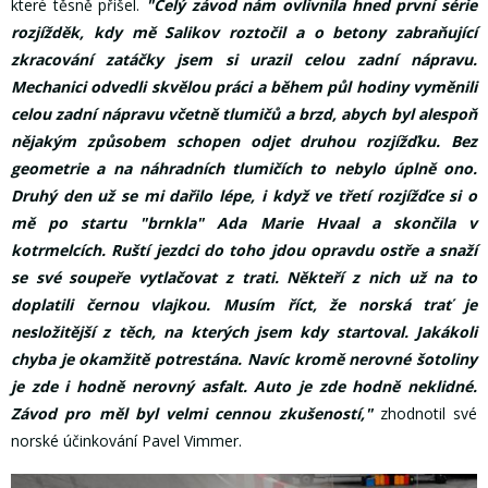
které těsně přišel.
"Celý závod nám ovlivnila hned první série
rozjížděk, kdy mě Salikov roztočil a o betony zabraňující
zkracování zatáčky jsem si urazil celou zadní nápravu.
Mechanici odvedli skvělou práci a během půl hodiny vyměnili
celou zadní nápravu včetně tlumičů a brzd, abych byl alespoň
nějakým způsobem schopen odjet druhou rozjížďku. Bez
geometrie a na náhradních tlumičích to nebylo úplně ono.
Druhý den už se mi dařilo lépe, i když ve třetí rozjížďce si o
mě po startu "brnkla" Ada Marie Hvaal a skončila v
kotrmelcích. Ruští jezdci do toho jdou opravdu ostře a snaží
se své soupeře vytlačovat z trati. Někteří z nich už na to
doplatili černou vlajkou. Musím říct, že norská trať je
nesložitější z těch, na kterých jsem kdy startoval. Jakákoli
chyba je okamžitě potrestána. Navíc kromě nerovné šotoliny
je zde i hodně nerovný asfalt. Auto je zde hodně neklidné.
Závod pro měl byl velmi cennou zkušeností,"
zhodnotil své
norské účinkování Pavel Vimmer.