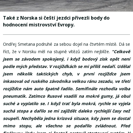
Také z Norska si čeští jezdci přivezli body do
hodnocení mistrovství Evropy.
Ondřej Smetana podruhé za sebou dojel na čtvrtém místě. Dá se
říct, že v Norsku měl na stupně vítězů zatím nejblíže.
"Celkově
jsem se závodem spokojený, i když bodový zisk opět není
podle mých představ. V rozjížďkách se mi příliš nedaří. Udělal
jsem několik taktických chyb, v první rozjížďce jsem
inkasoval od ruského závodníka velkou ránu zezadu, ve třetí
rozjížďce nám auto špatně řadilo. Semifinále rozhodla volba
pneumatik. Zatímco Rusové vsadili na mokré gumy, já obul
suché a vyplatilo se. I když trať byla mokrá, rychle se vyjela
suchá stopa a dařilo se mi zajíždět daleko rychlejší časy než
soupeři. Nechyběla jedna krizová situace, kdy jsem se dostal
mimo stopu, ale všechno se podařilo zvládnout. Před