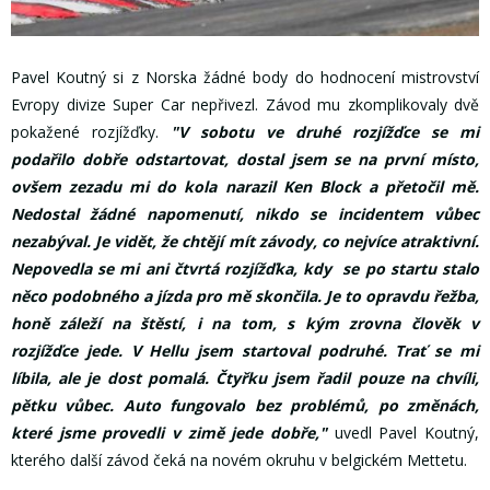
Pavel Koutný si z Norska žádné body do hodnocení mistrovství
Evropy divize Super Car nepřivezl. Závod mu zkomplikovaly dvě
pokažené rozjížďky.
"V sobotu ve druhé rozjížďce se mi
podařilo dobře odstartovat, dostal jsem se na první místo,
ovšem zezadu mi do kola narazil Ken Block a přetočil mě.
Nedostal žádné napomenutí, nikdo se incidentem vůbec
nezabýval. Je vidět, že chtějí mít závody, co nejvíce atraktivní.
Nepovedla se mi ani čtvrtá rozjížďka, kdy se po startu stalo
něco podobného a jízda pro mě skončila. Je to opravdu řežba,
honě záleží na štěstí, i na tom, s kým zrovna člověk v
rozjížďce jede. V Hellu jsem startoval podruhé. Trať se mi
líbila, ale je dost pomalá. Čtyřku jsem řadil pouze na chvíli,
pětku vůbec. Auto fungovalo bez problémů, po změnách,
které jsme provedli v zimě jede dobře,"
uvedl Pavel Koutný,
kterého další závod čeká na novém okruhu v belgickém Mettetu.