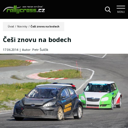
MENU
Úvod
/
Novinky
/
Češi znovu na bodech
Češi znovu na bodech
17.06.2014 | Autor: Petr Šulčík