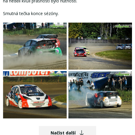
na neděli kvůli prašnosti bylo nutností.
Smutná tečka konce sézóny.
Načíst další