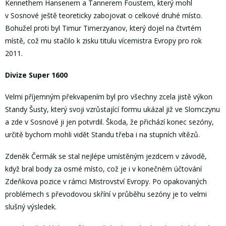
Kennethem Hansenem a Tannerem Foustem, který mohl
v Sosnové ještě teoreticky zabojovat o celkové druhé místo.
Bohužel proti byl Timur Timerzyanov, který dojel na čtvrtém
místě, což mu stačilo k zisku titulu vícemistra Evropy pro rok
2011.
Divize Super 1600
Velmi příjemným překvapením byl pro všechny zcela jistě výkon
Standy Šusty, který svoji vzrůstající formu ukázal již ve Slomczynu
a zde v Sosnové ji jen potvrdil. Škoda, že přichází konec sezóny,
určitě bychom mohli vidět Standu třeba i na stupních vítězů.
Zdeněk Čermák se stal nejlépe umístěným jezdcem v závodě,
když bral body za osmé místo, což je i v konečném účtování
Zdeňkova pozice v rámci Mistrovství Evropy. Po opakovaných
problémech s převodovou skříní v průběhu sezóny je to velmi
slušný výsledek.