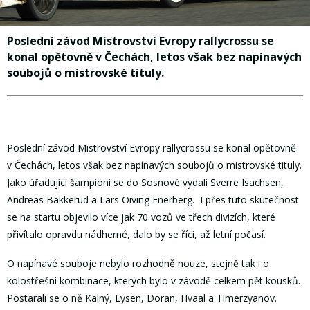
Poslední závod Mistrovství Evropy rallycrossu se
konal opětovně v Čechách, letos však bez napínavých
soubojů o mistrovské tituly.
Poslední závod Mistrovství Evropy rallycrossu se konal opětovně
v Čechách, letos však bez napínavých soubojů o mistrovské tituly.
Jako úřadující šampióni se do Sosnové vydali Sverre Isachsen,
Andreas Bakkerud a Lars Oiving Enerberg. I přes tuto skutečnost
se na startu objevilo více jak 70 vozů ve třech divizích, které
přivítalo opravdu nádherné, dalo by se říci, až letní počasí.
O napínavé souboje nebylo rozhodně nouze, stejně tak i o
kolostřešní kombinace, kterých bylo v závodě celkem pět kousků.
Postarali se o ně Kalný, Lysen, Doran, Hvaal a Timerzyanov.