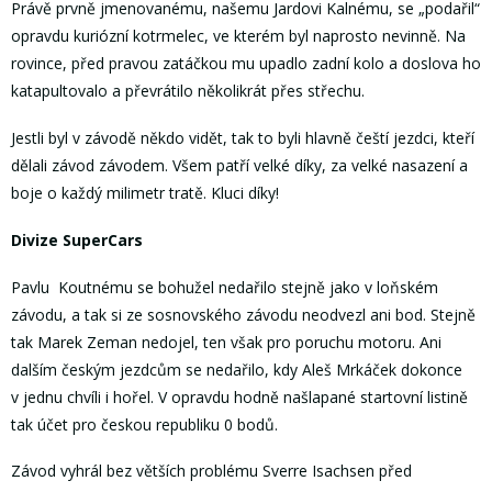
Právě prvně jmenovanému, našemu Jardovi Kalnému, se „podařil“
opravdu kuriózní kotrmelec, ve kterém byl naprosto nevinně. Na
rovince, před pravou zatáčkou mu upadlo zadní kolo a doslova ho
katapultovalo a převrátilo několikrát přes střechu.
Jestli byl v závodě někdo vidět, tak to byli hlavně čeští jezdci, kteří
dělali závod závodem. Všem patří velké díky, za velké nasazení a
boje o každý milimetr tratě. Kluci díky!
Divize SuperCars
Pavlu Koutnému se bohužel nedařilo stejně jako v loňském
závodu, a tak si ze sosnovského závodu neodvezl ani bod. Stejně
tak Marek Zeman nedojel, ten však pro poruchu motoru. Ani
dalším českým jezdcům se nedařilo, kdy Aleš Mrkáček dokonce
v jednu chvíli i hořel. V opravdu hodně našlapané startovní listině
tak účet pro českou republiku 0 bodů.
Závod vyhrál bez větších problému Sverre Isachsen před