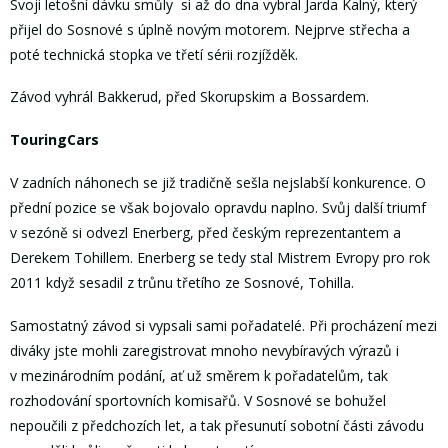
Svoji letošní dávku smůly si až do dna vybral Jarda Kalný, který
přijel do Sosnové s úplně novým motorem. Nejprve střecha a
poté technická stopka ve třetí sérii rozjížděk.
Závod vyhrál Bakkerud, před Skorupskim a Bossardem.
TouringCars
V zadních náhonech se již tradičně sešla nejslabší konkurence. O
přední pozice se však bojovalo opravdu naplno. Svůj další triumf
v sezóně si odvezl Enerberg, před českým reprezentantem a
Derekem Tohillem. Enerberg se tedy stal Mistrem Evropy pro rok
2011 když sesadil z trůnu třetího ze Sosnové, Tohilla.
Samostatný závod si vypsali sami pořadatelé. Při procházení mezi
diváky jste mohli zaregistrovat mnoho nevybíravých výrazů i
v mezinárodním podání, ať už směrem k pořadatelům, tak
rozhodování sportovních komisařů. V Sosnové se bohužel
nepoučili z předchozích let, a tak přesunutí sobotní části závodu