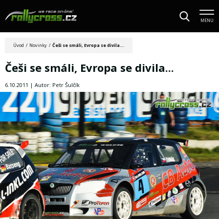
MENU
Úvod
/
Novinky
/
Češi se smáli, Evropa se divila...
Češi se smáli, Evropa se divila...
6.10.2011 | Autor: Petr Šulčík