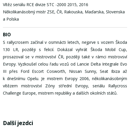
Vítěz seriálu RCE divize STC -2000 2015, 2016
Několikanásobný mistr ZSE, ČR, Rakouska, Maďarska, Slovenska
a Polska
BIO
S rallycrosem začínal v osmnácti letech, nejprve s vozem Škoda
130 LR, později s felicií. Dokázal vyhrát Škoda Mobil Cup,
prosazoval se v mistrovství ČR, později také v rámci mistrovsví
Evropy. Vyzkoušel celou řadu vozů od Lancie Delta Integrale Evo
III přes Ford Escort Cosworth, Nissan Sunny, Seat Ibiza až
k dnešnímu Opelu. Je mistrem Evropy 2006, několikanásobným
vítězem mistrovství Zóny střední Evropy, seriálu Rallycross
Challenge Europe, mistrem republiky a dalších okolních států.
Další jezdci