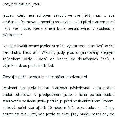
vozy pro aktuální jízdu.
Jezdec, který není schopen závodit ve své jízdě, musí o své
neúčasti informovat Činovníka pro styk s jezdci před startem první
jízdy své divize. Neoznámení bude penalizováno v souladu s
článkem 17.
Nejlepší kvalifikovaný jezdec si může vybrat svou startovní pozici,
pak druhý, třetí, atd. Všechny jízdy jsou organizovány stejným
způsobem: vždy 5 vozů od konce dle dosažených časů, s
výjimkou dvou posledních jízd.
Zbývající počet jezdců bude rozdělen do dvou jízd.
Poslední dvě jízdy budou startovat následovně: sudá pořadí
budou startovat v předposlední jízdě a lichá pořadí budou
startovat v poslední jízdě. Jestliže je před posledními třemi jízdami
celkový počet startujících 10 nebo méně, vozy budou rozděleny
pouze do dvou jízd, kde jezdci ze třetí jízdy budou rozděleny do