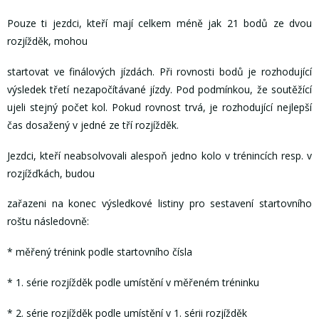
Pouze ti jezdci, kteří mají celkem méně jak 21 bodů ze dvou
rozjížděk, mohou
startovat ve finálových jízdách. Při rovnosti bodů je rozhodující
výsledek třetí nezapočítávané jízdy. Pod podmínkou, že soutěžící
ujeli stejný počet kol. Pokud rovnost trvá, je rozhodující nejlepší
čas dosažený v jedné ze tří rozjížděk.
Jezdci, kteří neabsolvovali alespoň jedno kolo v trénincích resp. v
rozjížďkách, budou
zařazeni na konec výsledkové listiny pro sestavení startovního
roštu následovně:
* měřený trénink podle startovního čísla
* 1. série rozjížděk podle umístění v měřeném tréninku
* 2. série rozjížděk podle umístění v 1. sérii rozjížděk