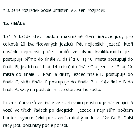
* 3. série rozjížděk podle umístění v 2. sérii rozjížděk
15. FINÁLE
15.1 V každé divizi budou maximálně čtyři finálové jízdy pro
celkově 20 kvalifikovaných jezdců. Pět nejlepších jezdců, kteří
dosáhli nejmenší počet bodů ze dvou kvalifikačních jízd,
postupuje přímo do finále A, další z 6. aţ 10. místa postupují do
finále B, jezdci na 11. aţ 14. místě do finále C a jezdci z 15. aţ 20.
místa do finále D. První a druhý jezdec finále D postupuje do
finále C, vítěz finále C postupuje do finále B a vítěz finále B do
finále A, vždy na poslední místo startovního roštu.
Rozmístění vozů ve finále ve startovním prostoru je následující: 6
vozů ve třech řadách po dvojicích . Jezdec s nejnižším počtem
bodů si vybere čelní postavení a druhý bude v téže řadě. Další
řady jsou posunuty podle pořadí.