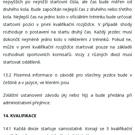
nejvyšších po nejnižší startovní čísla, ale čas bude měřen od
druhého kola. Bude započítán nejlepší čas z druhého nebo třetího
kola. Nejlepší čas na jedno kolo v oficiálním tréninku bude určovat
startovní pozici v první kvalifikační rozjížďce. V případě shody
rozhoduje o postavení na startu druhý čas. Každý jezdec musí
dokončit nejméně jedno kolo v některém z tréninků. Pokud ne,
může v první kvalifikační rozjížďce startovat pouze na základě
rozhodnutí sportovních komisařů. Vozy z různých divizí musí
startovat odděleně.
13.2 Písemná informace o závodě pro všechny jezdce bude v
češtině a v jazyce, ve kterém jsou
Zvláštní ustanovení závodu (AJ nebo NJ) a bude předána při
administrativní přejímce.
14. KVALIFIKACE
14.1 Každá divize startuje samostatně. Konají se 3 kvalifikační