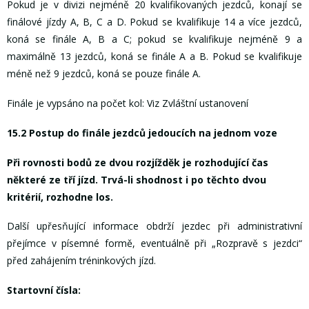
Pokud je v divizi nejméně 20 kvalifikovaných jezdců, konají se
finálové jízdy A, B, C a D. Pokud se kvalifikuje 14 a více jezdců,
koná se finále A, B a C; pokud se kvalifikuje nejméně 9 a
maximálně 13 jezdců, koná se finále A a B. Pokud se kvalifikuje
méně než 9 jezdců, koná se pouze finále A.
Finále je vypsáno na počet kol: Viz Zvláštní ustanovení
15.2 Postup do finále jezdců jedoucích na jednom voze
Při rovnosti bodů ze dvou rozjížděk je rozhodující čas
některé ze tří jízd. Trvá-li shodnost i po těchto dvou
kritérií, rozhodne los.
Další upřesňující informace obdrží jezdec při administrativní
přejímce v písemné formě, eventuálně při „Rozpravě s jezdci“
před zahájením tréninkových jízd.
Startovní čísla: