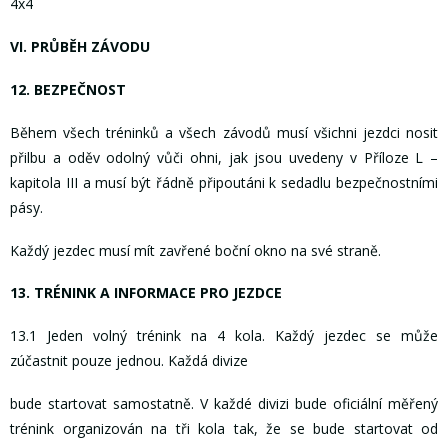
4x4
VI. PRŮBĚH ZÁVODU
12. BEZPEČNOST
Během všech tréninků a všech závodů musí všichni jezdci nosit
přilbu a oděv odolný vůči ohni, jak jsou uvedeny v Příloze L –
kapitola III a musí být řádně připoutáni k sedadlu bezpečnostními
pásy.
Každý jezdec musí mít zavřené boční okno na své straně.
13. TRÉNINK A INFORMACE PRO JEZDCE
13.1 Jeden volný trénink na 4 kola. Každý jezdec se může
zúčastnit pouze jednou. Každá divize
bude startovat samostatně. V každé divizi bude oficiální měřený
trénink organizován na tři kola tak, že se bude startovat od