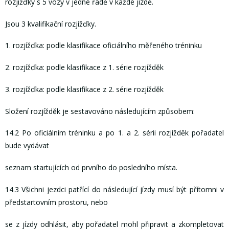
rozjížďky s 5 vozy v jedné řadě v každé jízdě.
Jsou 3 kvalifikační rozjížďky.
1. rozjížďka: podle klasifikace oficiálního měřeného tréninku
2. rozjížďka: podle klasifikace z 1. série rozjížděk
3. rozjížďka: podle klasifikace z 2. série rozjížděk
Složení rozjížděk je sestavováno následujícím způsobem:
14.2 Po oficiálním tréninku a po 1. a 2. sérii rozjížděk pořadatel
bude vydávat
seznam startujících od prvního do posledního místa.
14.3 Všichni jezdci patřící do následující jízdy musí být přítomni v
předstartovním prostoru, nebo
se z jízdy odhlásit, aby pořadatel mohl připravit a zkompletovat