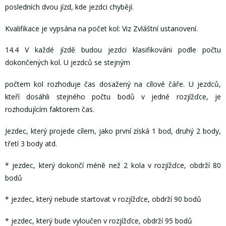
posledních dvou jízd, kde jezdci chybějí.
Kvalifikace je vypsána na počet kol: Viz Zvláštní ustanovení.
14.4 V každé jízdě budou jezdci klasifikováni podle počtu
dokončených kol. U jezdců se stejným
počtem kol rozhoduje čas dosažený na cílové čáře. U jezdců,
kteří dosáhli stejného počtu bodů v jedné rozjížďce, je
rozhodujícím faktorem čas.
Jezdec, který projede cílem, jako první získá 1 bod, druhý 2 body,
třetí 3 body atd.
* jezdec, který dokončí méně než 2 kola v rozjížďce, obdrží 80
bodů
* jezdec, který nebude startovat v rozjížďce, obdrží 90 bodů
* jezdec, který bude vyloučen v rozjížďce, obdrží 95 bodů