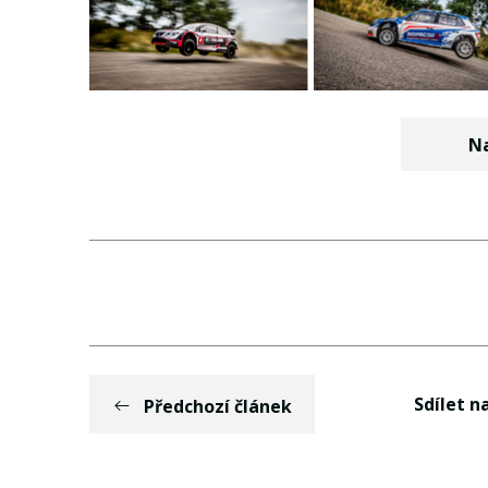
Na
Sdílet na
Předchozí článek