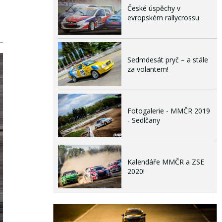
České úspěchy v
evropském rallycrossu
Sedmdesát pryč – a stále
za volantem!
Fotogalerie - MMČR 2019
- Sedlčany
Kalendáře MMČR a ZSE
2020!