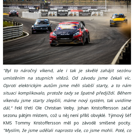
"Byl to náročný víkend, ale i tak je skvělé zahájit sezónu
umístěním na stupních vítězů. Od závodu jsme čekali víc.
Oproti elektrickým autům jsme měli slabší starty, a to nám
situaci komplikovalo, protože tady se špatně předjíždí. Během
víkendu jsme starty zlepšili, máme nový systém, tak uvidíme
dál,“
řekl třetí Ole Christian Veiby. Johan Kristoffersson začal
sezonu pátým místem, což u něj není příliš obvyklé. Týmový šéf
KMS Tommy Kristoffersson měl po závodě smíšené pocity.
"Myslím, že jsme udělali naprosto vše, co jsme mohli. Poté, co