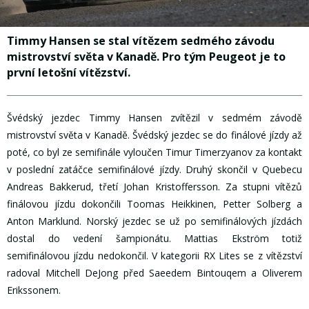
Timmy Hansen se stal vítězem sedmého závodu
mistrovství světa v Kanadě. Pro tým Peugeot je to
první letošní vítězství.
Švédský jezdec Timmy Hansen zvítězil v sedmém závodě
mistrovství světa v Kanadě. Švédský jezdec se do finálové jízdy až
poté, co byl ze semifinále vyloučen Timur Timerzyanov za kontakt
v poslední zatáčce semifinálové jízdy. Druhý skončil v Quebecu
Andreas Bakkerud, třetí Johan Kristoffersson. Za stupni vítězů
finálovou jízdu dokončili Toomas Heikkinen, Petter Solberg a
Anton Marklund. Norský jezdec se už po semifinálových jízdách
dostal do vedení šampionátu. Mattias Ekström totiž
semifinálovou jízdu nedokončil.
V kategorii RX Lites se z vítězství
radoval Mitchell DeJong před Saeedem Bintouqem a Oliverem
Erikssonem.