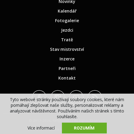
Novinky
Kalendář
Fotogalerie
Jezdci
Tratě
Stav mistrovství
Inzerce
Partneři
Kontakt
Tyto webové stránky používají soubory cookies, které nám
pomáhají zlepšovat naše služby, personalizovat reklamy a
analyzovat návštěvnost. Používáním našich stránek s tímto
souhlasíte.
© 2017-2026, Rallycross.cz All Rights Reserved.
Více informací
ROZUMÍM
Created by