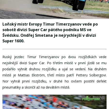
Loňský mistr Evropy Timur Timerzyanov vede po
sobotě divizi Super Car pátého podniku MS ve
Švédsku. Ondřej Smetana je nejrychlejší v divizi
Super 1600.
Ruský jezdec Timur Timerzyanov po dvou rozjížďkách vede
nejsilnější divizi Super Car. Po třetím místě v první jízdě se mu
podařilo vyhrát druhou rozjížďku a ujal se vedení. Na druhém
místě je Mattias Ekström, třetí místo patří Petteru Solbergovi.
Nor vyhrál první rozjížďku, v druhé ho ovšem postihl defekt
pneumatiky a skončil až na devátém místě.