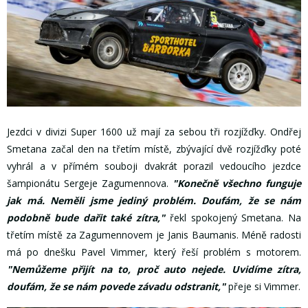
Jezdci v divizi Super 1600 už mají za sebou tři rozjížďky. Ondřej
Smetana začal den na třetím místě, zbývající dvě rozjížďky poté
vyhrál a v přímém souboji dvakrát porazil vedoucího jezdce
šampionátu Sergeje Zagumennova.
"Konečně všechno funguje
jak má. Neměli jsme jediný problém. Doufám, že se nám
podobně bude dařit také zítra,"
řekl spokojený Smetana. Na
třetím místě za Zagumennovem je Janis Baumanis. Méně radosti
má po dnešku Pavel Vimmer, který řeší problém s motorem.
"Nemůžeme přijít na to, proč auto nejede. Uvidíme zítra,
doufám, že se nám povede závadu odstranit,"
přeje si Vimmer.