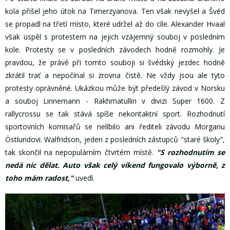
kola přišel jeho útok na Timerzyanova. Ten však nevyšel a Švéd
se propadl na třetí místo, které udržel až do cíle. Alexander Hvaal
však uspěl s protestem na jejich vzájemný souboj v posledním
kole. Protesty se v posledních závodech hodně rozmohly. Je
pravdou, že právě při tomto souboji si švédský jezdec hodně
zkrátil trať a nepočínal si zrovna čistě. Ne vždy jsou ale tyto
protesty oprávněné. Ukázkou může být předešlý závod v Norsku
a souboj Linnemann - Rakhmatullin v divizi Super 1600. Z
rallycrossu se tak stává spíše nekontaktní sport. Rozhodnutí
sportovních komisařů se nelíbilo ani řediteli závodu Morganu
Östlundovi. Walfridson, jeden z posledních zástupců "staré školy",
tak skončil na nepopulárním čtvrtém místě.
"S rozhodnutím se
nedá nic dělat. Auto však celý víkend fungovalo výborně, z
toho mám radost,"
uvedl.