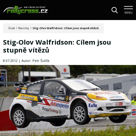
MENU
Úvod
/
Novinky
/
Stig-Olov Walfridson: Cílem jsou stupně vítězů
Stig-Olov Walfridson: Cílem jsou
stupně vítězů
8.07.2012 | Autor: Petr Šulčík