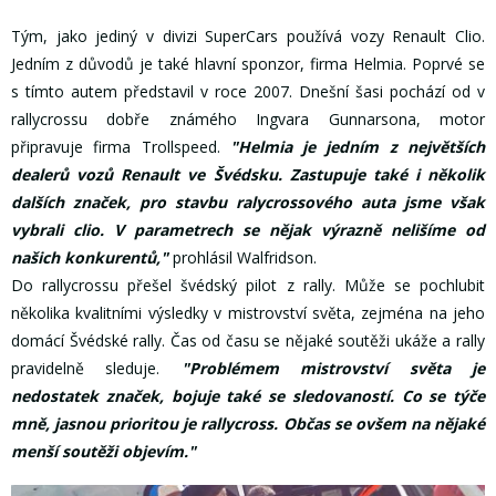
Tým, jako jediný v divizi SuperCars používá vozy Renault Clio.
Jedním z důvodů je také hlavní sponzor, firma Helmia. Poprvé se
s tímto autem představil v roce 2007. Dnešní šasi pochází od v
rallycrossu dobře známého Ingvara Gunnarsona, motor
připravuje firma Trollspeed.
"Helmia je jedním z největších
dealerů vozů Renault ve Švédsku. Zastupuje také i několik
dalších značek, pro stavbu ralycrossového auta jsme však
vybrali clio. V parametrech se nějak výrazně nelišíme od
našich konkurentů,"
prohlásil Walfridson.
Do rallycrossu přešel švédský pilot z rally. Může se pochlubit
několika kvalitními výsledky v mistrovství světa, zejména na jeho
domácí Švédské rally. Čas od času se nějaké soutěži ukáže a rally
pravidelně sleduje.
"Problémem mistrovství světa je
nedostatek značek, bojuje také se sledovaností. Co se týče
mně, jasnou prioritou je rallycross. Občas se ovšem na nějaké
menší soutěži objevím."