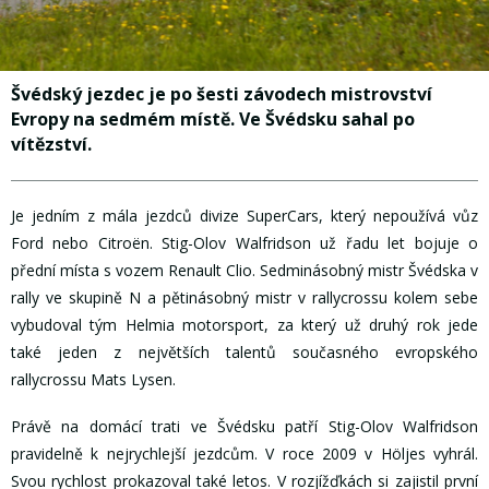
Švédský jezdec je po šesti závodech mistrovství
Evropy na sedmém místě. Ve Švédsku sahal po
vítězství.
Je jedním z mála jezdců divize SuperCars, který nepoužívá vůz
Ford nebo Citroën. Stig-Olov Walfridson už řadu let bojuje o
přední místa s vozem Renault Clio. Sedminásobný mistr Švédska v
rally ve skupině N a pětinásobný mistr v rallycrossu kolem sebe
vybudoval tým Helmia motorsport, za který už druhý rok jede
také jeden z největších talentů současného evropského
rallycrossu Mats Lysen.
Právě na domácí trati ve Švédsku patří Stig-Olov Walfridson
pravidelně k nejrychlejší jezdcům. V roce 2009 v Höljes vyhrál.
Svou rychlost prokazoval také letos. V rozjížďkách si zajistil první