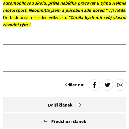
automobilovou školu, přišla nabídka pracovat u týmu Helmia
motorsport. Neodmítla jsem a působím zde doteď,"
vysvětlila.
Do budoucna má jeden velký sen.
"Chtěla bych mít svůj vlastní
závodní tým."
Sdílet na:
Další článek
Předchozí článek