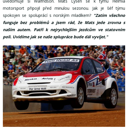
uvědomuje si Walfridson. Mats Lysen se k týmu Helmia
motorsport připojil před minulou sezonou. Jak je šéf týmu
spokojen se spoluprácí s norským mladíkem?
"Zatím všechno
funguje bez problémů a jsem rád, že Mats jede zrovna s
naším autem. Patří k nejrychlejším jezdcům ve statovním
poli. Uvidíme jak se naše splupráce bude dál vyvíjet."