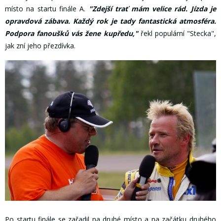
místo na startu finále A.
"Zdejší trať mám velice rád. Jízda je
opravdová zábava. Každý rok je tady fantastická atmosféra.
Podpora fanoušků vás žene kupředu,"
řekl populární "Stecka",
jak zní jeho přezdívka.
Po startu finále se zařadil na druhé místo a na začátku druhého