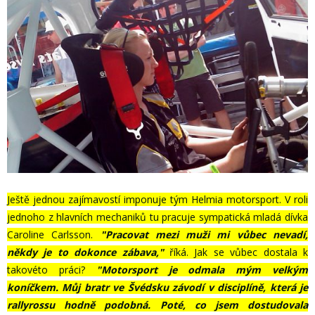
Ještě jednou zajímavostí imponuje tým Helmia motorsport. V roli
jednoho z hlavních mechaniků tu pracuje sympatická mladá dívka
Caroline Carlsson.
"Pracovat mezi muži mi vůbec nevadí,
někdy je to dokonce zábava,"
říká. Jak se vůbec dostala k
takovéto práci?
"Motorsport je odmala mým velkým
koníčkem. Můj bratr ve Švédsku závodí v disciplíně, která je
rallyrossu hodně podobná. Poté, co jsem dostudovala