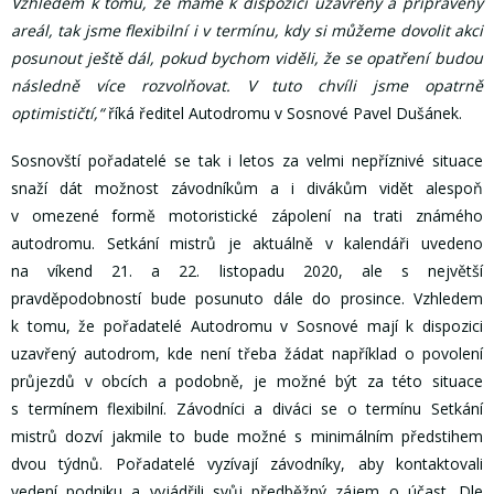
Vzhledem k tomu, že máme k dispozici uzavřený a připravený
areál, tak jsme flexibilní i v termínu, kdy si můžeme dovolit akci
posunout ještě dál, pokud bychom viděli, že se opatření budou
následně více rozvolňovat. V tuto chvíli jsme opatrně
optimističtí,“
říká ředitel Autodromu v Sosnové Pavel Dušánek.
Sosnovští pořadatelé se tak i letos za velmi nepříznivé situace
snaží dát možnost závodníkům a i divákům vidět alespoň
v omezené formě motoristické zápolení na trati známého
autodromu. Setkání mistrů je aktuálně v kalendáři uvedeno
na víkend 21. a 22. listopadu 2020, ale s největší
pravděpodobností bude posunuto dále do prosince. Vzhledem
k tomu, že pořadatelé Autodromu v Sosnové mají k dispozici
uzavřený autodrom, kde není třeba žádat například o povolení
průjezdů v obcích a podobně, je možné být za této situace
s termínem flexibilní. Závodníci a diváci se o termínu Setkání
mistrů dozví jakmile to bude možné s minimálním předstihem
dvou týdnů. Pořadatelé vyzívají závodníky, aby kontaktovali
vedení podniku a vyjádřili svůj předběžný zájem o účast. Dle