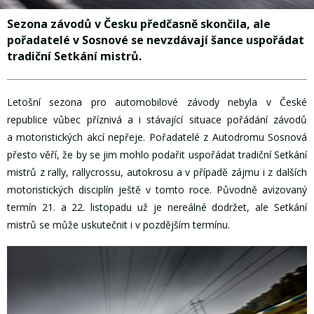
Sezona závodů v Česku předčasně skončila, ale
pořadatelé v Sosnové se nevzdávají šance uspořádat
tradiční Setkání mistrů.
Letošní sezona pro automobilové závody nebyla v České
republice vůbec příznivá a i stávající situace pořádání závodů
a motoristických akcí nepřeje. Pořadatelé z Autodromu Sosnová
přesto věří, že by se jim mohlo podařit uspořádat tradiční Setkání
mistrů z rally, rallycrossu, autokrosu a v případě zájmu i z dalších
motoristických disciplín ještě v tomto roce. Původně avizovaný
termín 21. a 22. listopadu už je nereálné dodržet, ale Setkání
mistrů se může uskutečnit i v pozdějším termínu.