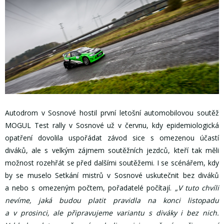
Autodrom v Sosnové hostil první letošní automobilovou soutěž
MOGUL Test rally v Sosnové už v červnu, kdy epidemiologická
opatření dovolila uspořádat závod sice s omezenou účastí
diváků, ale s velkým zájmem soutěžních jezdců, kteří tak měli
možnost rozehřát se před dalšími soutěžemi. I se scénářem, kdy
by se muselo Setkání mistrů v Sosnové uskutečnit bez diváků
a nebo s omezeným počtem, pořadatelé počítají.
„V tuto chvíli
nevíme, jaká budou platit pravidla na konci listopadu
a v prosinci, ale připravujeme variantu s diváky i bez nich.