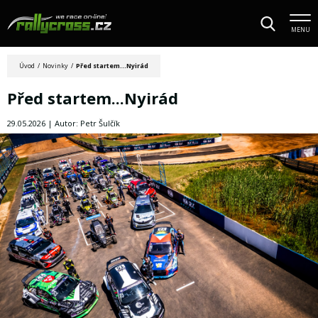
MENU
Úvod
/
Novinky
/
Před startem...Nyirád
Před startem...Nyirád
29.05.2026 | Autor: Petr Šulčík