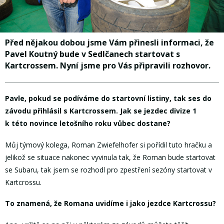
Před nějakou dobou jsme Vám přinesli informaci, že
Pavel Koutný bude v Sedlčanech startovat s
Kartcrossem. Nyní jsme pro Vás připravili rozhovor.
Pavle, pokud se podíváme do startovní listiny, tak ses do
závodu přihlásil s Kartcrossem.
Jak se jezdec divize 1
k této novince letošního roku vůbec dostane?
Můj týmový kolega, Roman Zwiefelhofer si pořídil tuto hračku a
jelikož se situace nakonec vyvinula tak, že Roman bude startovat
se Subaru, tak jsem se rozhodl pro zpestření sezóny startovat v
Kartcrossu.
To znamená, že Romana uvidíme i jako jezdce Kartcrossu
?