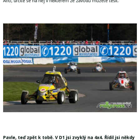
Ano, určitě se na něj v některém ze závodů můžete těšit.
Pavle, teď zpět k tobě. V D1 jsi zvyklý na 4x4. Řídil jsi někdy