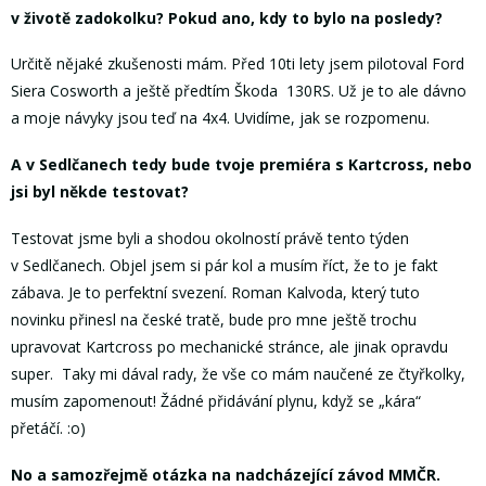
v životě zadokolku? Pokud ano, kdy to bylo na posledy?
Určitě nějaké zkušenosti mám. Před 10ti lety jsem pilotoval Ford
Siera Cosworth a ještě předtím Škoda 130RS. Už je to ale dávno
a moje návyky jsou teď na 4x4. Uvidíme, jak se rozpomenu.
A v Sedlčanech tedy bude tvoje premiéra s Kartcross
,
nebo
jsi byl někde testovat?
Testovat jsme byli a shodou okolností právě tento týden
v Sedlčanech. Objel jsem si pár kol a musím říct, že to je fakt
zábava. Je to perfektní svezení. Roman Kalvoda, který tuto
novinku přinesl na české tratě, bude pro mne ještě trochu
upravovat Kartcross po mechanické stránce, ale jinak opravdu
super. Taky mi dával rady, že vše co mám naučené ze čtyřkolky,
musím zapomenout! Žádné přidávání plynu, když se „kára“
přetáčí. :o)
No a samozřejmě otázka na nadcházející závod MMČR.