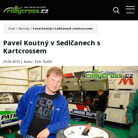
MENU
Úvod
/
Novinky
/
Pavel Koutný v Sedlčanech s Kartcrossem
Pavel Koutný v Sedlčanech s
Kartcrossem
25.06.2010 | Autor: Petr Šulčík