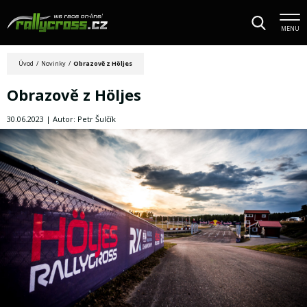
MENU
Úvod
/
Novinky
/
Obrazově z Höljes
Obrazově z Höljes
30.06.2023 | Autor: Petr Šulčík