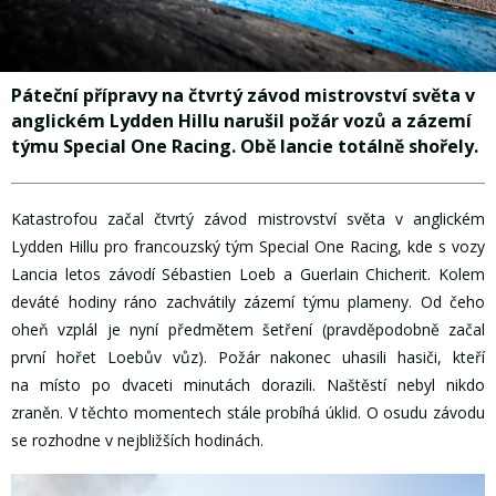
Páteční přípravy na čtvrtý závod mistrovství světa v
anglickém Lydden Hillu narušil požár vozů a zázemí
týmu Special One Racing. Obě lancie totálně shořely.
Katastrofou začal čtvrtý závod mistrovství světa v anglickém
Lydden Hillu pro francouzský tým Special One Racing, kde s vozy
Lancia letos závodí Sébastien Loeb a Guerlain Chicherit. Kolem
deváté hodiny ráno zachvátily zázemí týmu plameny. Od čeho
oheň vzplál je nyní předmětem šetření (pravděpodobně začal
první hořet Loebův vůz). Požár nakonec uhasili hasiči, kteří
na místo po dvaceti minutách dorazili. Naštěstí nebyl nikdo
zraněn. V těchto momentech stále probíhá úklid. O osudu závodu
se rozhodne v nejbližších hodinách.