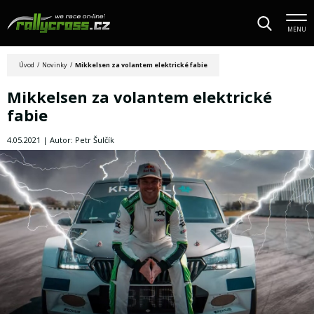
MENU
Úvod
/
Novinky
/
Mikkelsen za volantem elektrické fabie
Mikkelsen za volantem elektrické
fabie
4.05.2021 | Autor: Petr Šulčík