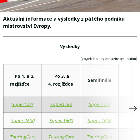
Aktuální informace a výsledky z pátého podniku
mistrovství Evropy.
Výsledky
(zbytek tabulky zobrazíte posunutím)
Po 1. a 2.
Po 3. a
Semifinále
rozjížďce
4. rozjížďce
SuperCars
SuperCars
SuperCars
Super 1600
Super 1600
Super 1600
TouringCars
TouringCars
TouringCars