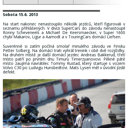
Sobota 15.6. 2013
Na start nakonec nenastoupilo několik jezdců, kteří figurovali v
seznamu přihlášených. V divizi SuperCars do závodu nenastoupil
Ronny Scheveneels a Michaël De Keersmaecker, v Super 1600
chybí Makarov, Ligur a Aamodt a v TouringCars domácí Liefsen.
Suverénně si zatím počíná smolař minulého závodu ve Finsku
Petter Solberg. Na domácí trati vyhrál trenink i obě dvě rozjížďky.
Na druhém místě je další domácí jezdec Andreas Bakkerud, třetí
místo patří po prvním dnu Timuru Timerzyanovovi. Pěkné páté
místo zaujímá navrátilec Tommy Rustad, který startuje s vozem
Volvo C30 po Ludvigu Hunsbedtovi. Mats Lysen měl v úvodní jízdě
defekt.