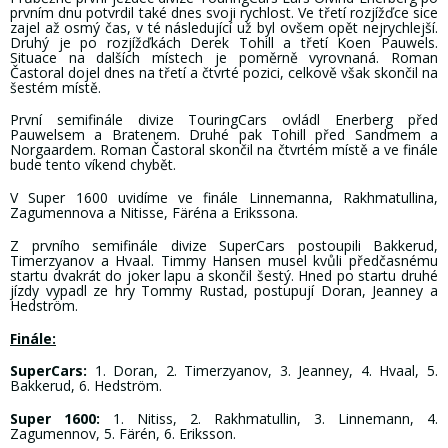
prvním dnu potvrdil také dnes svoji rychlost. Ve třetí rozjížďce sice
zajel až osmý čas, v té následující už byl ovšem opět nejrychlejší.
Druhý je po rozjížďkách Derek Tohill a třetí Koen Pauwels.
Situace na dalších místech je poměrně vyrovnaná. Roman
Častoral dojel dnes na třetí a čtvrté pozici, celkově však skončil na
šestém místě.
První semifinále divize TouringCars ovládl Enerberg před
Pauwelsem a Bratenem. Druhé pak Tohill před Sandmem a
Norgaardem. Roman Častoral skončil na čtvrtém místě a ve finále
bude tento víkend chybět.
V Super 1600 uvidíme ve finále Linnemanna, Rakhmatullina,
Zagumennova a Nitisse, Färéna a Erikssona.
Z prvního semifinále divize SuperCars postoupili Bakkerud,
Timerzyanov a Hvaal. Timmy Hansen musel kvůli předčasnému
startu dvakrát do joker lapu a skončil šestý. Hned po startu druhé
jízdy vypadl ze hry Tommy Rustad, postupují Doran, Jeanney a
Hedström.
Finále:
SuperCars:
1. Doran, 2. Timerzyanov, 3. Jeanney, 4. Hvaal, 5.
Bakkerud, 6. Hedström.
Super 1600:
1. Nitiss, 2. Rakhmatullin, 3. Linnemann, 4.
Zagumennov, 5. Färén, 6. Eriksson.