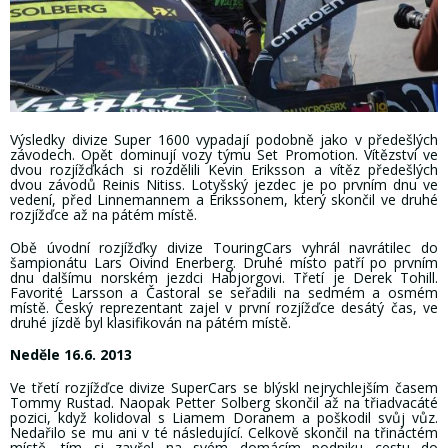
Výsledky divize Super 1600 vypadají podobně jako v předešlých
závodech. Opět dominují vozy týmu Set Promotion. Vítězství ve
dvou rozjížďkách si rozdělili Kevin Eriksson a vítěz předešlých
dvou závodů Reinis Nitiss. Lotyšský jezdec je po prvním dnu ve
vedení, před Linnemannem a Erikssonem, který skončil ve druhé
rozjížďce až na pátém místě.
Obě úvodní rozjížďky divize TouringCars vyhrál navrátilec do
šampionátu Lars Oivind Enerberg. Druhé místo patří po prvním
dnu dalšímu norském jezdci Habjorgovi. Třetí je Derek Tohill.
Favorité Larsson a Častoral se seřadili na sedmém a osmém
místě. Český reprezentant zajel v první rozjížďce desátý čas, ve
druhé jízdě byl klasifikován na pátém místě.
Neděle 16.6. 2013
Ve třetí rozjížďce divize SuperCars se blýskl nejrychlejším časem
Tommy Rustad. Naopak Petter Solberg skončil až na třiadvacáté
pozici, když kolidoval s Liamem Doranem a poškodil svůj vůz.
Nedařilo se mu ani v té následující. Celkově skončil na třináctém
místě, tím si zavřel na svém domácím podniku cestu do