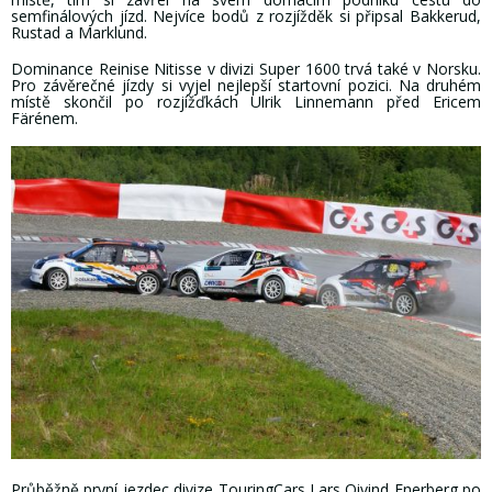
semfinálových jízd. Nejvíce bodů z rozjížděk si připsal Bakkerud,
Rustad a Marklund.
Dominance Reinise Nitisse v divizi Super 1600 trvá také v Norsku.
Pro závěrečné jízdy si vyjel nejlepší startovní pozici. Na druhém
místě skončil po rozjížďkách Ulrik Linnemann před Ericem
Färénem.
Průběžně první jezdec divize TouringCars Lars Oivind Enerberg po