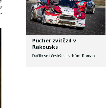
ě
ž
"
Pucher zvítězil v
Rakousku
Dařilo se i českým jezdcům. Roman...