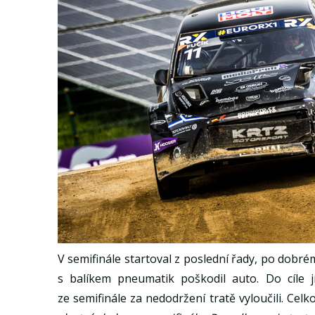
V semifinále startoval z poslední řady, po dobrém
s balíkem pneumatik poškodil auto. Do cíle j
ze semifinále za nedodržení tratě vyloučili. Celk