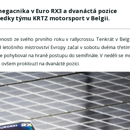
negacnika v Euro RX3 a dvanáctá pozice
sledky týmu KRTZ motorsport v Belgii.
enosti ze svého prvního roku v rallycrossu. Tenkrát v Belgi
d letošního mistrovství Evropy začal v sobotu dvěma třetím
 se pohyboval na hraně postupu do semifinále. V neděli se m
le ovšem proklouzl na dvanácté pozici.