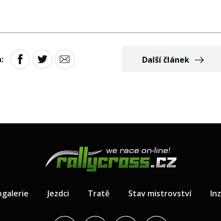
:
Další článek
ogalerie
Jezdci
Tratě
Stav mistrovství
In