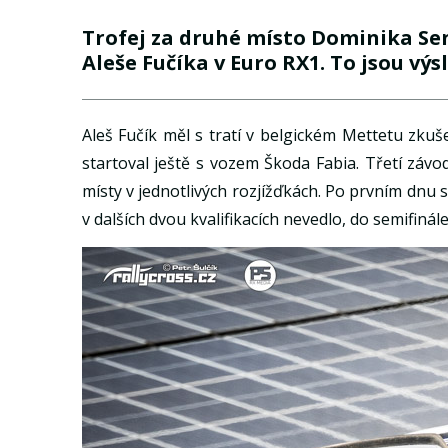
Trofej za druhé místo Dominika Se
Aleše Fučíka v Euro RX1. To jsou vý
Aleš Fučík měl s tratí v belgickém Mettetu zkuš
startoval ještě s vozem Škoda Fabia. Třetí závo
místy v jednotlivých rozjížďkách. Po prvním dnu
v dalších dvou kvalifikacích nevedlo, do semifiná