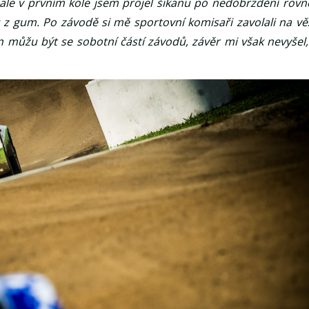
, ale v prvním kole jsem projel šikanu po nedobrzdění rovn
 z gum. Po závodě si mě sportovní komisaři zavolali na vě
en můžu být se sobotní částí závodů, závěr mi však nevyšel,