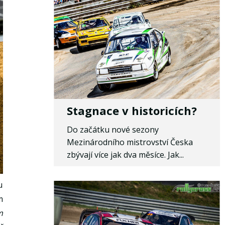
Stagnace v historicích?
Do začátku nové sezony
Mezinárodního mistrovství Česka
zbývají více jak dva měsíce. Jak...
u
m
m