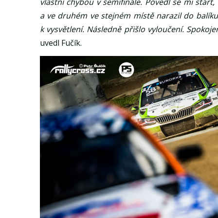
vlastní chybou v semifinále. Povedl se mi start
a ve druhém ve stejném místě narazil do balíku
k vysvětlení. Následně přišlo vyloučení. Spokoj
uvedl Fučík.