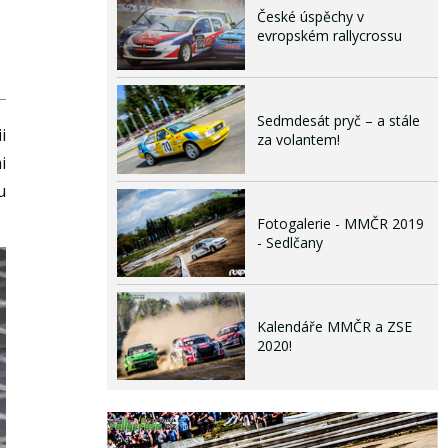
České úspěchy v
evropském rallycrossu
Sedmdesát pryč – a stále
i
za volantem!
i
u
Fotogalerie - MMČR 2019
- Sedlčany
Kalendáře MMČR a ZSE
2020!