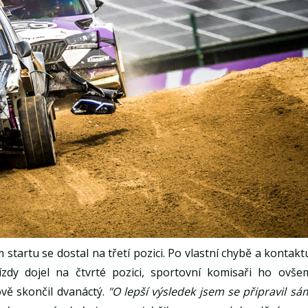
 startu se dostal na třetí pozici. Po vlastní chybě a kontakt
ízdy dojel na čtvrté pozici, sportovní komisaři ho ovše
ově skončil dvanáctý.
"O lepší výsledek jsem se připravil sá