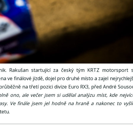
ik. Rakušan startující za český tým KRTZ motorsport s
e finálové jízdě, dojel pro druhé místo a zajel nejrychlejš
průběžně na třetí pozici divize Euro RX3, před André Souso
lně ono, ale večer jsem si udělal analýzu míst, kde nejvíc
 časy. Ve finále jsem jel hodně na hraně a nakonec to vyšl
tetu.