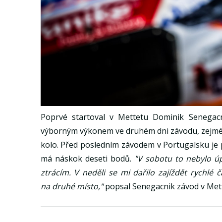
Poprvé startoval v Mettetu Dominik Senegacn
výborným výkonem ve druhém dni závodu, zejména v
kolo. Před posledním závodem v Portugalsku je 
má náskok deseti bodů.
"V sobotu to nebylo úp
ztrácím. V neděli se mi dařilo zajíždět rychlé
na druhé místo,"
popsal Senegacnik závod v Met