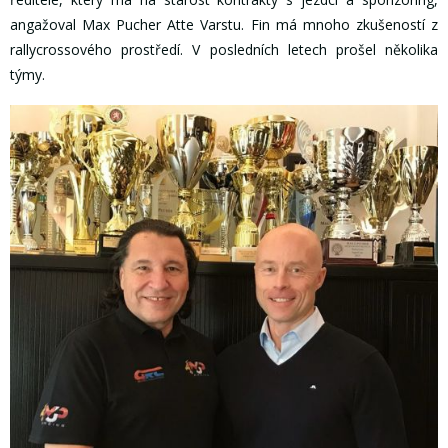
angažoval Max Pucher Atte Varstu. Fin má mnoho zkušeností z
rallycrossového prostředí. V posledních letech prošel několika
týmy.