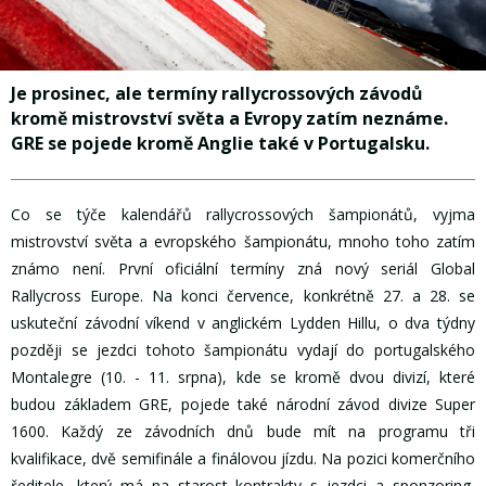
Je prosinec, ale termíny rallycrossových závodů
kromě mistrovství světa a Evropy zatím neznáme.
GRE se pojede kromě Anglie také v Portugalsku.
Co se týče kalendářů rallycrossových šampionátů, vyjma
mistrovství světa a evropského šampionátu, mnoho toho zatím
známo není. První oficiální termíny zná nový seriál Global
Rallycross Europe. Na konci července, konkrétně 27. a 28. se
uskuteční závodní víkend v anglickém Lydden Hillu, o dva týdny
později se jezdci tohoto šampionátu vydají do portugalského
Montalegre (10. - 11. srpna), kde se kromě dvou divizí, které
budou základem GRE, pojede také národní závod divize Super
1600. Každý ze závodních dnů bude mít na programu tři
kvalifikace, dvě semifinále a finálovou jízdu. Na pozici komerčního
ředitele, který má na starost kontrakty s jezdci a sponzoring,