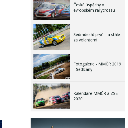
České úspěchy v
evropském rallycrossu
Sedmdesát pryč – a stále
za volantem!
Fotogalerie - MMČR 2019
- Sedlčany
Kalendáře MMČR a ZSE
2020!