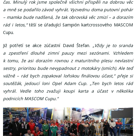
čas. Minulý rok jsme společně všichni přispěli na dobrou věc
a mně se podařilo závod vyhrát. Vyzvednu doma putovní pohár
– mamka bude nadšená, že tak obrovská věc zmizí – a dorazím
rád i letos,“
těší se úřadující šampión kartcrossového MASCOM
Cupu.
Již potřetí se akce zúčastní David Štefan.
„Vždy je to sranda
a zpestření dlouhé zimní pauzy mezi sezónami. Vzhledem
k tomu, že asi dorazím rovnou z maturitního plesu nevlastní
sestry, prioritou bude nevypadnout z motokáry (smích). Ale teď
vážně – rád bych zopakoval loňskou finálovou účast,“ přeje si
soutěžák, jedoucí loni Opel Adam Cup. „Ten bych letos rád
vyhrál. Vedle toho zvažuji koupi karta a účast v několika
podnicích MASCOM Cupu.“