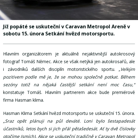
Již popáté se uskuteční v Caravan Metropol Areně v
sobotu 15. února Setkání hvězd motorsportu.
Hlavním organizátorem je aktuálně nejaktivnější autokrosový
fotograf Tomáš Němec. Akce se však netýká jen autokrosařů, ale
i závodníků dalších disciplín motoristického sportu.
„Velkým
pozitivem podle mě je, že se mohou společně potkat. Během
sezóny totiž na nějaká častější setkání není moc času,“
konstatuje Tomáš. Hlavním partnerem akce bude premiérově
firma Hasman klima.
Hasman Klima Setkání hvězd motorsportu se uskuteční 15. února.
„Sraz opět plánuji na půl deváté. Loni bylo šestapadesát
účastníků, letos bych si jich přál pětašedesát. Ať ty dvě číslovky
otočíme (smích). Akce se uskuteční tradičně v Caravan Metropol