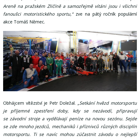
Areně na pražském Zličíně a samozřejmě vítáni jsou i všichni
fanoušci motoristického sportu,“
zve na pátý ročník populární
akce Tomáš Němec.
Obhájcem vítězství je Petr Doležal.
„Setkání hvězd motorsportu
je příjemné zpestření doby, kdy se nezávodí, připravují
se závodní stroje a vydělávají peníze na novou sezónu. Sejde
se zde mnoho jezdců, mechaniků i příznivců různých disciplín
motorsportu. Ti se navíc mohou zúčastnit závodu o nejlepší