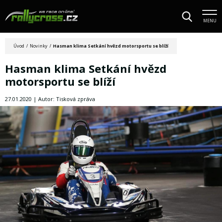
MENU
Úvod
/
Novinky
/
Hasman klima Setkání hvězd motorsportu se blíží
Hasman klima Setkání hvězd
motorsportu se blíží
27.01.2020 | Autor: Tisková zpráva