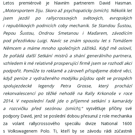
Letos premiérově je hlavním partnerem David Hasman.
„Motorsportem žiju. Skoro až psychopaticky (smích). Několik let
jsem jezdil po rallycrossových světových, evropských
i republikových podnicích coby mechanik. Se Standou Šustou,
Pepou Šustou, Ondrou Smetanou i Maďarem, závodícím
pod přezdívkou Luigi. Navíc se znám spoustu let s Tomášem
Němcem a máme mnoho společných zážitků. Když mě oslovil,
že pořádá další Setkání mistrů a shání generálního partnera,
vzhledem k mé relativně prosperující firmě jsem se rozhodl akci
podpořit. Pomůže to reklamě a zároveň přispějeme dobré věci,
když peníze z vydraženého modýlku půjdou opět ve prospěch
spolujezdecké legendy Petra Grosse, který prochází
rekonvalescencí po těžké nehodě na Rally Krkonoše v roce
2014. V neposlední řadě jde o příjemné setkání s kamarády
a rozcvičku před sezónou (smích),“
vysvětluje příčiny své
podpory David, jenž se poslední dobou přesunul z role mechanika
za volant rallycrossového speciálu divize National 1600
s Volkswagenem Polo. Ti, kteří by se závodu rádi zúčastnili