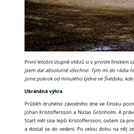
První letošní stupně vítězů si v prvním finském
jsem dal absolutně všechno. Tým mi do rádia hlás
jsme pokrok od minulého týdne ve Švédsku, kde j
Ubráněná výhra
Průběh druhého závodního dne ve Finsku poznamen
Johan Kristoffersson a Niclas Grönholm. A právě t
Start měl sice lepší Kristoffersson, ovšem za pr
a dostal se do vedení. Po celou dobu na něj ze