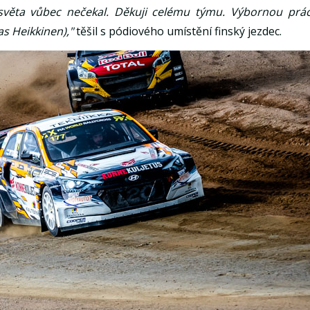
 světa vůbec nečekal. Děkuji celému týmu. Výbornou prác
as Heikkinen),"
těšil s pódiového umístění finský jezdec.