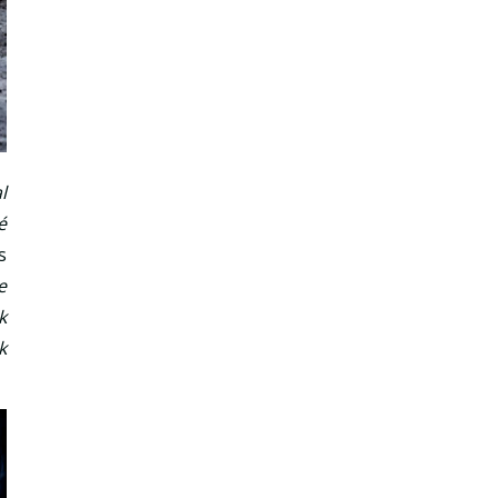
l
é
s
e
k
k