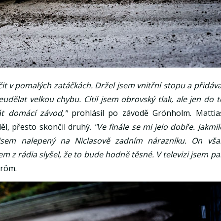
it v pomalých zatáčkách. Držel jsem vnitřní stopu a přidáva
udělat velkou chybu. Cítil jsem obrovský tlak, ale jen do t
át domácí závod,"
prohlásil po závodě Grönholm. Mattia
l, přesto skončil druhý.
"Ve finále se mi jelo dobře. Jakmil
l jsem nalepený na Niclasově zadním nárazníku. On vša
m z rádia slyšel, že to bude hodně těsné. V televizi jsem pa
tröm.