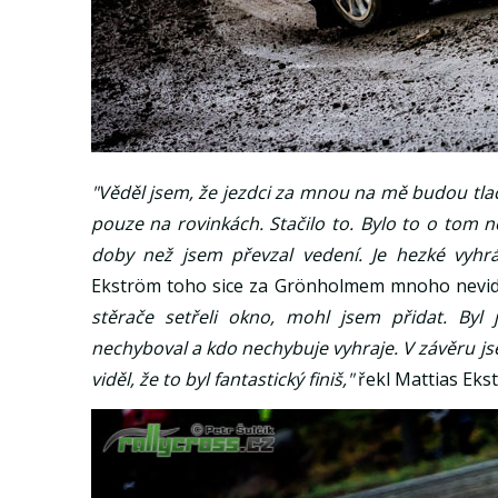
"Věděl jsem, že jezdci za mnou na mě budou tlač
pouze na rovinkách. Stačilo to. Bylo to o tom ne
doby než jsem převzal vedení. Je hezké vyhr
Ekström toho sice za Grönholmem mnoho nevidě
stěrače setřeli okno, mohl jsem přidat. By
nechyboval a kdo nechybuje vyhraje. V závěru jse
viděl, že to byl fantastický finiš,"
řekl Mattias Eks