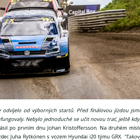
odvíjelo od výborných startů. Před finálovou jízdou jsm
afungovaly. Nebylo jednoduché se učit novou trať, ještě kdy
ásil po prvním dnu Johan Kristoffersson. Na druhém míst
jezdec Juha Rytkönen s vozem Hyundai i20 týmu GRX.
"Takov