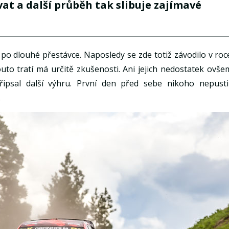
at a další průběh tak slibuje zajímavé
 po dlouhé přestávce. Naposledy se zde totiž závodilo v roc
outo tratí má určitě zkušenosti. Ani jejich nedostatek ovše
řipsal další výhru. První den před sebe nikoho nepustil
.