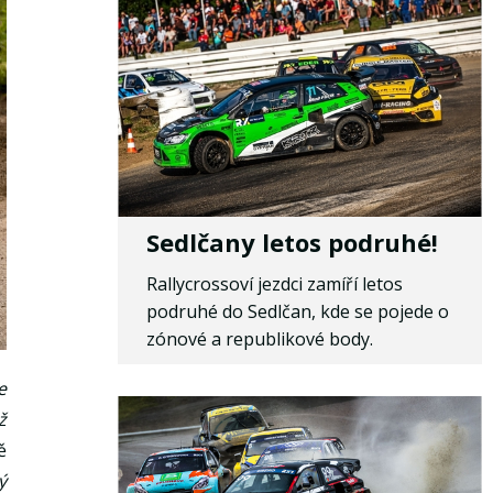
Sedlčany letos podruhé!
Rallycrossoví jezdci zamíří letos
podruhé do Sedlčan, kde se pojede o
zónové a republikové body.
e
ž
ě
ý