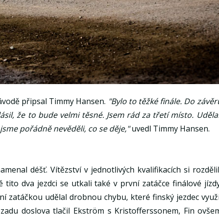
 závodě připsal Timmy Hansen.
"Bylo to těžké finále. Do závěr
il, že to bude velmi těsné. Jsem rád za třetí místo. Udělal
sme pořádně nevěděli, co se děje,"
uvedl Timmy Hansen.
al déšť. Vítězství v jednotlivých kvalifikacích si rozdělil
ito dva jezdci se utkali také v první zatáčce finálové jízdy
vní zatáčkou udělal drobnou chybu, které finský jezdec využi
zadu doslova tlačil Ekström s Kristofferssonem, Fin ovše