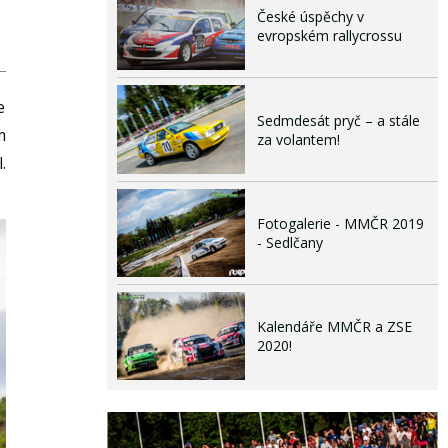
České úspěchy v
evropském rallycrossu
e
Sedmdesát pryč – a stále
m
za volantem!
.
Fotogalerie - MMČR 2019
- Sedlčany
Kalendáře MMČR a ZSE
2020!