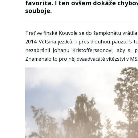
favorita. I ten ovšem dokáže chybov
souboje.
Trať ve finské Kouvole se do šampionátu vrátila
2014. Většina jezdců, i přes dlouhou pauzu, s t
nezabránil Johanu Kristofferssonovi, aby si p
Znamenalo to pro něj dvaadvacáté vítězství v MS