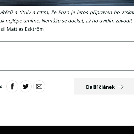
tězů a tituly a cítím, že Enzo je letos připraven ho získat
k nejlépe umíme. Nemůžu se dočkat, až ho uvidím závodit 
sil Mattias Esktröm.
:
Další článek