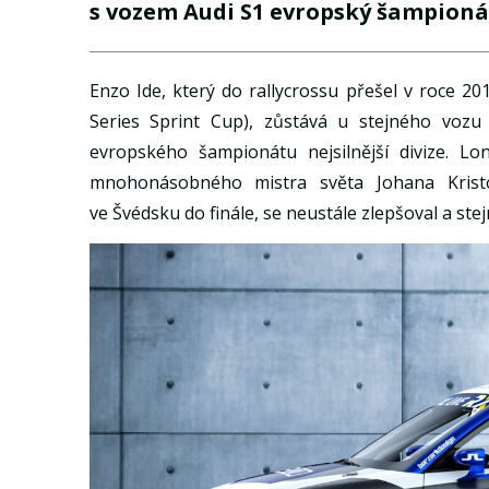
s vozem Audi S1 evropský šampionát
Enzo Ide, který do rallycrossu přešel v roce 2
Series Sprint Cup), zůstává u stejného voz
evropského šampionátu nejsilnější divize. L
mnohonásobného mistra světa Johana Kristof
ve Švédsku do finále, se neustále zlepšoval a st