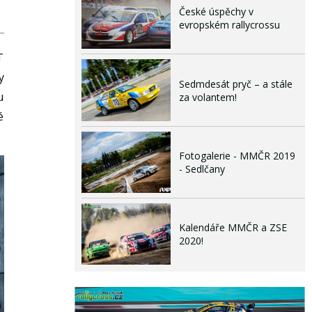
České úspěchy v
evropském rallycrossu
T
y
Sedmdesát pryč – a stále
u
za volantem!
é
Fotogalerie - MMČR 2019
- Sedlčany
Kalendáře MMČR a ZSE
2020!