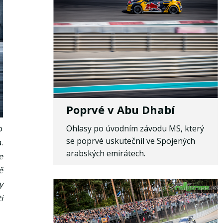
Poprvé v Abu Dhabí
Ohlasy po úvodním závodu MS, který
o
se poprvé uskutečnil ve Spojených
.
arabských emirátech.
e
ě
y
i