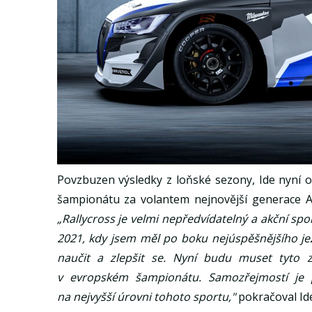
Povzbuzen výsledky z loňské sezony, Ide nyní o
šampionátu za volantem nejnovější generace Aud
„Rallycross je velmi nepředvídatelný a akční spor
2021, kdy jsem měl po boku nejúspěšnějšího je
naučit a zlepšit se. Nyní budu muset tyto zk
v evropském šampionátu. Samozřejmostí je 
na nejvyšší úrovni tohoto sportu,"
pokračoval Ide