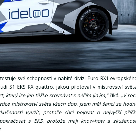
testuje své schopnosti v nabité divizi Euro RX1 evropskéh
i S1 ​​EKS RX quattro, jakou pilotoval v mistrovství světa
t, který lze jen těžko srovnávat s něčím jiným,“
říká.
„V roc
zdce mistrovství světa všech dob, jsem měl šanci se hodn
ušenosti využít, protože chci bojovat o nejvyšší příčk
pokračovat s EKS, protože mají know-how a zkušenost
.