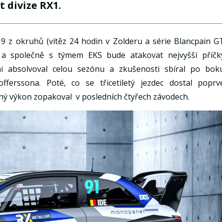
 divize RX1.
019 z okruhů (vítěz 24 hodin v Zolderu a série Blancpain G
u a společně s týmem EKS bude atakovat nejvyšší příčk
oni absolvoval celou sezónu a zkušenosti sbíral po bok
ferssona. Poté, co se třicetiletý jezdec dostal poprv
ejný výkon zopakoval v posledních čtyřech závodech.