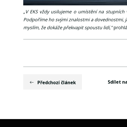
„V EKS vždy usilujeme o umístění na stupních ví
Podpoříme ho svými znalostmi a dovednostmi, ja
myslím, že dokáže překvapit spoustu lidí,"
prohlá
Sdílet na
Předchozí článek