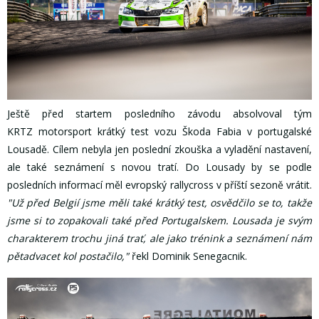
Ještě před startem posledního závodu absolvoval tým
KRTZ motorsport krátký test vozu Škoda Fabia v portugalské
Lousadě. Cílem nebyla jen poslední zkouška a vyladění nastavení,
ale také seznámení s novou tratí. Do Lousady by se podle
posledních informací měl evropský rallycross v příští sezoně vrátit.
"Už před Belgií jsme měli také krátký test, osvědčilo se to, takže
jsme si to zopakovali také před Portugalskem. Lousada je svým
charakterem trochu jiná trať, ale jako trénink a seznámení nám
pětadvacet kol postačilo,"
řekl Dominik Senegacnik.