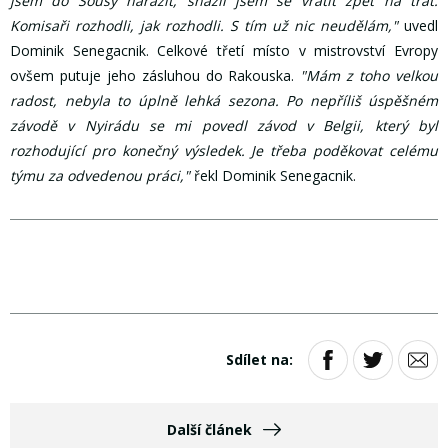
jsem do Sousy narazit, snažil jsem se vrátit zpět na trať.
Komisaři rozhodli, jak rozhodli. S tím už nic neudělám,"
uvedl
Dominik Senegacnik. Celkové třetí místo v mistrovství Evropy
ovšem putuje jeho zásluhou do Rakouska.
"Mám z toho velkou
radost, nebyla to úplně lehká sezona. Po nepříliš úspěšném
závodě v Nyirádu se mi povedl závod v Belgii, který byl
rozhodující pro konečný výsledek. Je třeba poděkovat celému
týmu za odvedenou práci,"
řekl Dominik Senegacnik.
Sdílet na:
Další článek