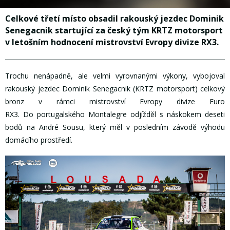
Celkové třetí místo obsadil rakouský jezdec Dominik
Senegacnik startující za český tým KRTZ motorsport
v letošním hodnocení mistrovství Evropy divize RX3.
Trochu nenápadně, ale velmi vyrovnanými výkony, vybojoval
rakouský jezdec Dominik Senegacnik (KRTZ motorsport) celkový
bronz v rámci mistrovství Evropy divize Euro
RX3. Do portugalského Montalegre odjížděl s náskokem deseti
bodů na André Sousu, který měl v posledním závodě výhodu
domácího prostředí.