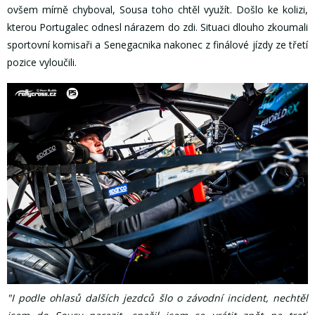
ovšem mírně chyboval, Sousa toho chtěl využít. Došlo ke kolizi,
kterou Portugalec odnesl nárazem do zdi. Situaci dlouho zkoumali
sportovní komisaři a Senegacnika nakonec z finálové jízdy ze třetí
pozice vyloučili.
"I podle ohlasů dalších jezdců šlo o závodní incident, nechtěl