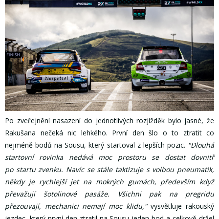
Po zveřejnění nasazení do jednotlivých rozjížděk bylo jasné, že
Rakušana nečeká nic lehkého. První den šlo o to ztratit co
nejméně bodů na Sousu, který startoval z lepších pozic.
"Dlouhá
startovní rovinka nedává moc prostoru se dostat dovnitř
po startu zvenku. Navíc se stále taktizuje s volbou pneumatik,
někdy je rychlejší jet na mokrých gumách, především když
převažují šotolinové pasáže. Všichni pak na pregridu
přezouvají, mechanici nemají moc klidu,"
vysvětluje rakouský
jezdec, který první den ztratil na Sousu jeden bod a celkově držel