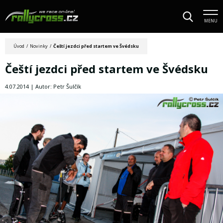
MENU
Úvod
/
Novinky
/
Čeští jezdci před startem ve Švédsku
Čeští jezdci před startem ve Švédsku
4.07.2014 | Autor: Petr Šulčík