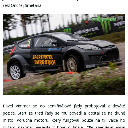
řekl Ondřej Smetana.
Pavel Vimmer se do semifinálové jízdy probojoval z deváté
pozice. Start ze třetí řady se mu povedl a dostal se na druhé
místo. Porucha motoru, který fungoval pouze na tři válce ho
ovšem nakonec vyřadila z boje o finále.
"Se závodem jsem