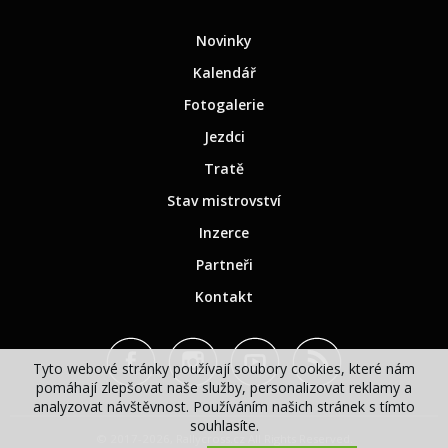
Novinky
Kalendář
Fotogalerie
Jezdci
Tratě
Stav mistrovství
Inzerce
Partneři
Kontakt
Tyto webové stránky používají soubory cookies, které nám
pomáhají zlepšovat naše služby, personalizovat reklamy a
analyzovat návštěvnost. Používáním našich stránek s tímto
souhlasíte.
© 2017-2026, Rallycross.cz All Rights Reserved.