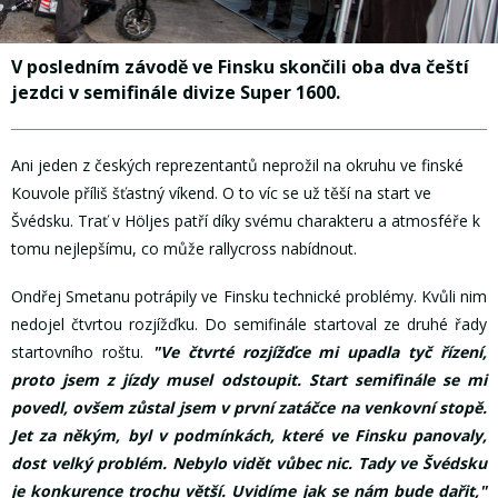
V posledním závodě ve Finsku skončili oba dva čeští
jezdci v semifinále divize Super 1600.
Ani jeden z českých reprezentantů neprožil na okruhu ve finské
Kouvole příliš šťastný víkend. O to víc se už těší na start ve
Švédsku. Trať v Höljes patří díky svému charakteru a atmosféře k
tomu nejlepšímu, co může rallycross nabídnout.
Ondřej Smetanu potrápily ve Finsku technické problémy. Kvůli nim
nedojel čtvrtou rozjížďku. Do semifinále startoval ze druhé řady
startovního roštu.
"Ve čtvrté rozjížďce mi upadla tyč řízení,
proto jsem z jízdy musel odstoupit. Start semifinále se mi
povedl, ovšem zůstal jsem v první zatáčce na venkovní stopě.
Jet za někým, byl v podmínkách, které ve Finsku panovaly,
dost velký problém. Nebylo vidět vůbec nic. Tady ve Švédsku
je konkurence trochu větší. Uvidíme jak se nám bude dařit,"